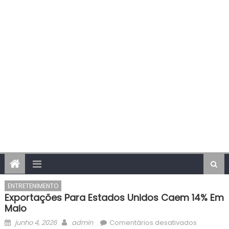
ENTRETENIMENTO
Exportações Para Estados Unidos Caem 14% Em
Maio
Posted
Author
em
junho 4, 2026
admin
Comentários desativados