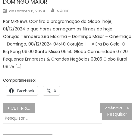
DOMINGO MAIOR
Author
Posted
admin
dezembro 6, 2024
on
Por MRNews COnfira a programação da Globo hoje,
01/12/2024 e que horas começam os filmes de hoje.
Corujão Temperatura Máxima – Domingo Maior – Cinemaço
– Domingo, 08/12/2024 04:40 Corujão II – A Era Do Gelo: O
Big Bang 06:00 Santa Missa 06:50 Globo Comunidade 07:20
Pequenas Empresas & Grandes Negócios 08:05 Globo Rural
09:25 […]
Compartilhe isso:
Facebook
X
Navegação
CET-Rio proibe o estacionamento entorno do Jockey Club para evento até 19 de julho – Prefeitura da Cidade do Rio de Janeiro
Agência Minas Gerais | Governo de Minas entrega novo espaço para equoterapia da Fundação Helena Antipoff
de
Pesquisar
Post
por: