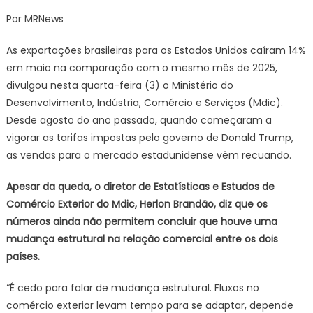
on
Exportaç
Por MRNews
para
Estados
As exportações brasileiras para os Estados Unidos caíram 14%
Unidos
em maio na comparação com o mesmo mês de 2025,
caem
divulgou nesta quarta-feira (3) o Ministério do
14%
Desenvolvimento, Indústria, Comércio e Serviços (Mdic).
em
maio
Desde agosto do ano passado, quando começaram a
vigorar as tarifas impostas pelo governo de Donald Trump,
as vendas para o mercado estadunidense vêm recuando.
Apesar da queda, o diretor de Estatísticas e Estudos de
Comércio Exterior do Mdic, Herlon Brandão, diz que os
números ainda não permitem concluir que houve uma
mudança estrutural na relação comercial entre os dois
países.
“É cedo para falar de mudança estrutural. Fluxos no
comércio exterior levam tempo para se adaptar, depende