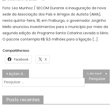
on
Foto: Leo Munhoz / SECOM Durante a inauguração da nova
sede da Associação dos Pais e Amigos do Autista (AMA),
nesta quinta-feira, 18, em Fraiburgo, o governador Jorginho
Mello anunciou investimentos para o município por meio da
segunda edição do Programa Santa Catarina Levada a Sério.
O pacote contempla R$ 9,5 milhões para a ligação […]
Compartilhe isso:
Facebook
X
Navegação
Ações de petróleo, gás e combustível têm movimentação recorde na B3
Lula pede a Durigan que avalie possíveis prejuízos de medidas dos EUA
de
Pesquisar
Post
por:
Posts recentes