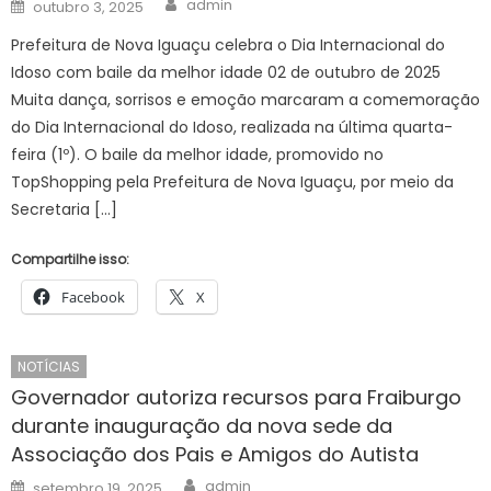
Posted
admin
outubro 3, 2025
on
Prefeitura de Nova Iguaçu celebra o Dia Internacional do
Idoso com baile da melhor idade 02 de outubro de 2025
Muita dança, sorrisos e emoção marcaram a comemoração
do Dia Internacional do Idoso, realizada na última quarta-
feira (1º). O baile da melhor idade, promovido no
TopShopping pela Prefeitura de Nova Iguaçu, por meio da
Secretaria […]
Compartilhe isso:
Facebook
X
NOTÍCIAS
Governador autoriza recursos para Fraiburgo
durante inauguração da nova sede da
Associação dos Pais e Amigos do Autista
Author
Posted
admin
setembro 19, 2025