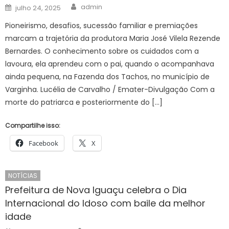
Author
Posted
admin
julho 24, 2025
on
Pioneirismo, desafios, sucessão familiar e premiações
marcam a trajetória da produtora Maria José Vilela Rezende
Bernardes. O conhecimento sobre os cuidados com a
lavoura, ela aprendeu com o pai, quando o acompanhava
ainda pequena, na Fazenda dos Tachos, no município de
Varginha. Lucélia de Carvalho / Emater-Divulgação Com a
morte do patriarca e posteriormente do […]
Compartilhe isso:
Facebook
X
NOTÍCIAS
Prefeitura de Nova Iguaçu celebra o Dia
Internacional do Idoso com baile da melhor
idade
Author