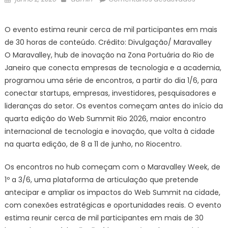
on
Maravalle
é
O evento estima reunir cerca de mil participantes em mais
palco
de 30 horas de conteúdo. Crédito: Divulgação/ Maravalley
de
O Maravalley, hub de inovação na Zona Portuária do Rio de
eventos
Janeiro que conecta empresas de tecnologia e a academia,
de
programou uma série de encontros, a partir do dia 1/6, para
inovação,
na
conectar startups, empresas, investidores, pesquisadores e
esteira
lideranças do setor. Os eventos começam antes do início da
do
quarta edição do Web Summit Rio 2026, maior encontro
Web
internacional de tecnologia e inovação, que volta à cidade
Summit
na quarta edição, de 8 a 11 de junho, no Riocentro.
Rio
–
Os encontros no hub começam com o Maravalley Week, de
Prefeitura
1º a 3/6, uma plataforma de articulação que pretende
da
antecipar e ampliar os impactos do Web Summit na cidade,
Cidade
com conexões estratégicas e oportunidades reais. O evento
do
estima reunir cerca de mil participantes em mais de 30
Rio