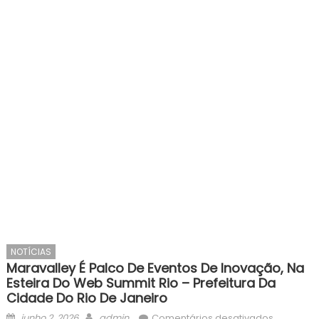
NOTÍCIAS
Maravalley É Palco De Eventos De Inovação, Na
Esteira Do Web Summit Rio – Prefeitura Da
Cidade Do Rio De Janeiro
Posted
Author
em
junho 2, 2026
admin
Comentários desativados