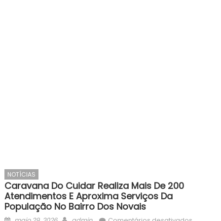
NOTÍCIAS
Caravana Do Cuidar Realiza Mais De 200
Atendimentos E Aproxima Serviços Da
População No Bairro Dos Novais
Posted
Author
em
maio 29, 2026
admin
Comentários desativados