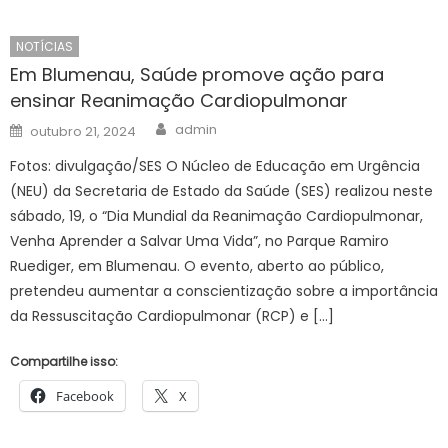
NOTÍCIAS
Em Blumenau, Saúde promove ação para
ensinar Reanimação Cardiopulmonar
Author
Posted
admin
outubro 21, 2024
on
Fotos: divulgação/SES O Núcleo de Educação em Urgência
(NEU) da Secretaria de Estado da Saúde (SES) realizou neste
sábado, 19, o “Dia Mundial da Reanimação Cardiopulmonar,
Venha Aprender a Salvar Uma Vida”, no Parque Ramiro
Ruediger, em Blumenau. O evento, aberto ao público,
pretendeu aumentar a conscientização sobre a importância
da Ressuscitação Cardiopulmonar (RCP) e […]
Compartilhe isso:
Facebook
X