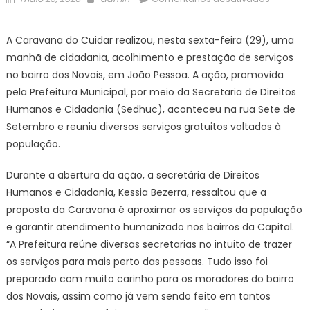
on
Caravan
do
A Caravana do Cuidar realizou, nesta sexta-feira (29), uma
Cuidar
manhã de cidadania, acolhimento e prestação de serviços
realiza
no bairro dos Novais, em João Pessoa. A ação, promovida
mais
pela Prefeitura Municipal, por meio da Secretaria de Direitos
de
Humanos e Cidadania (Sedhuc), aconteceu na rua Sete de
200
atendim
Setembro e reuniu diversos serviços gratuitos voltados à
e
população.
aproxim
serviços
Durante a abertura da ação, a secretária de Direitos
da
Humanos e Cidadania, Kessia Bezerra, ressaltou que a
populaç
proposta da Caravana é aproximar os serviços da população
no
e garantir atendimento humanizado nos bairros da Capital.
bairro
“A Prefeitura reúne diversas secretarias no intuito de trazer
dos
os serviços para mais perto das pessoas. Tudo isso foi
Novais
preparado com muito carinho para os moradores do bairro
dos Novais, assim como já vem sendo feito em tantos