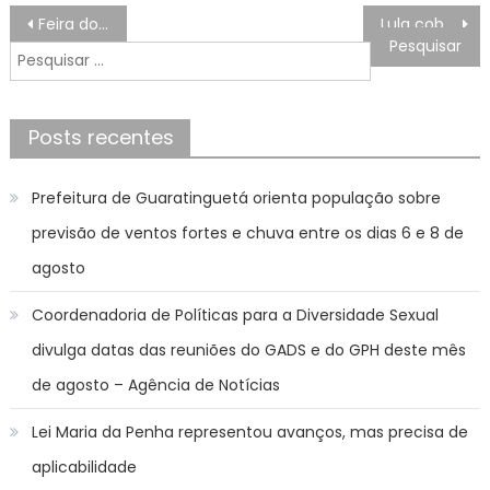
Navegação
Feira do Livro terá Zélia Duncan e Pilar Quintana; entrada é gratuita
Lula cobra respeito e rejeita interferência dos EUA
de
Pesquisar
Post
por:
Posts recentes
Prefeitura de Guaratinguetá orienta população sobre
previsão de ventos fortes e chuva entre os dias 6 e 8 de
agosto
Coordenadoria de Políticas para a Diversidade Sexual
divulga datas das reuniões do GADS e do GPH deste mês
de agosto – Agência de Notícias
Lei Maria da Penha representou avanços, mas precisa de
aplicabilidade