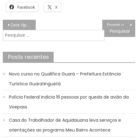
Facebook
X
Navegação
Dois tipos de arroz trazem variação de mais de 100% em pesquisa de preços realizada pelo Procon-JP
Epagri capacita profissionais no controle e manejo de plantas daninhas
de
Pesquisar
Post
por:
Posts recentes
Novo curso no Qualifica Guará – Prefeitura Estância
Turística Guaratinguetá
Polícia Federal indicia 16 pessoas por queda de avião da
Voepass
Casa do Trabalhador de Aquidauana leva serviços e
orientações ao programa Meu Bairro Acontece