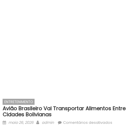
ENTRETENIMENTO
Avião Brasileiro Vai Transportar Alimentos Entre
Cidades Bolivianas
Posted
Author
em
maio 26, 2026
admin
Comentários desativados
on
Avião