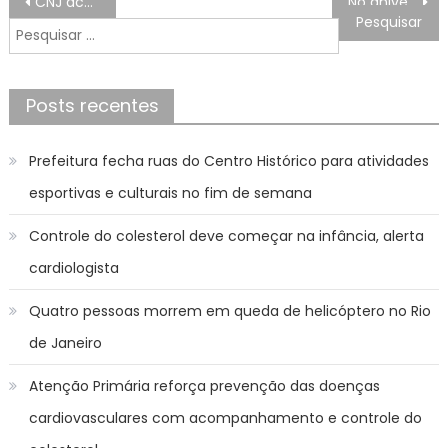
CNJ acelera bloqueio judicial e contas podem sofrer restrições em menos de 24 horas
No aniversário de Jardim, Governo anuncia obras que vão melhorar a qualidade de vida das pessoas
de
Pesquisar
Post
por:
Posts recentes
Prefeitura fecha ruas do Centro Histórico para atividades
esportivas e culturais no fim de semana
Controle do colesterol deve começar na infância, alerta
cardiologista
Quatro pessoas morrem em queda de helicóptero no Rio
de Janeiro
Atenção Primária reforça prevenção das doenças
cardiovasculares com acompanhamento e controle do