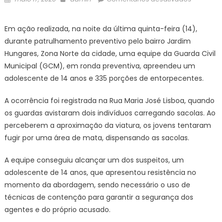
on
GCM
de
Em ação realizada, na noite da última quinta-feira (14),
Sorocab
durante patrulhamento preventivo pelo bairro Jardim
apreend
Hungares, Zona Norte da cidade, uma equipe da Guarda Civil
adolesce
Municipal (GCM), em ronda preventiva, apreendeu um
e
adolescente de 14 anos e 335 porções de entorpecentes.
mais
de
A ocorrência foi registrada na Rua Maria José Lisboa, quando
300
porções
os guardas avistaram dois indivíduos carregando sacolas. Ao
de
perceberem a aproximação da viatura, os jovens tentaram
entorpec
fugir por uma área de mata, dispensando as sacolas.
no
Jardim
A equipe conseguiu alcançar um dos suspeitos, um
Hungare
adolescente de 14 anos, que apresentou resistência no
–
momento da abordagem, sendo necessário o uso de
Agência
técnicas de contenção para garantir a segurança dos
de
agentes e do próprio acusado.
Notícias