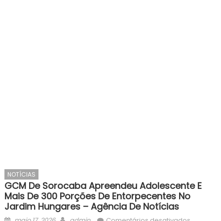
NOTÍCIAS
GCM De Sorocaba Apreendeu Adolescente E
Mais De 300 Porções De Entorpecentes No
Jardim Hungares – Agência De Notícias
Posted
Author
em
maio 17, 2026
admin
Comentários desativados