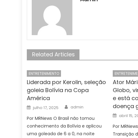
Related Articles
ENTRETENIMENTO
ENTRETENIM
Liderada por Kerolin, seleção
Ator Már
goleia Bolívia na Copa
Globo, v
América
e está c
doença 
Author
Posted
admin
julho 17, 2025
on
Posted
abril 15, 
Por MRNews O Brasil não tomou
on
conhecimento da Bolívia e aplicou
Por MRNews
uma goleada de 6 a 0, na noite
Transição d