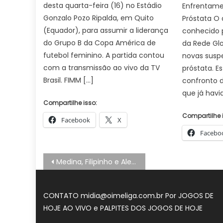
desta quarta-feira (16) no Estádio
Enfrentame
Gonzalo Pozo Ripalda, em Quito
Próstata O 
(Equador), para assumir a liderança
conhecido 
do Grupo B da Copa América de
da Rede Gl
futebol feminino. A partida contou
novas susp
com a transmissão ao vivo da TV
próstata. E
Brasil. FIMM […]
confronto 
que já havi
Compartilhe isso:
Compartilhe 
Facebook
X
Facebo
Navegação
Medina, Filipinho e Alejo avançam às oitavas de etapa na Nova Zelândia
de
Post
CONTATO midia@oimeliga.com.br Por
JOGOS DE
HOJE AO VIVO
e
PALPITES DOS JOGOS DE HOJE