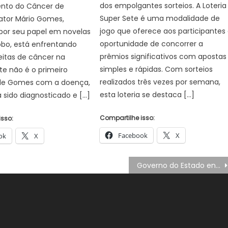
dos empolgantes sorteios. A Loteria
nto do Câncer de
Super Sete é uma modalidade de
ator Mário Gomes,
jogo que oferece aos participantes
por seu papel em novelas
oportunidade de concorrer a
obo, está enfrentando
prêmios significativos com apostas
eitas de câncer na
simples e rápidas. Com sorteios
ste não é o primeiro
realizados três vezes por semana,
de Gomes com a doença,
esta loteria se destaca […]
a sido diagnosticado e […]
Compartilhe isso:
isso:
Facebook
X
ok
X
Governo do Estado entrega revitalização de setores no Hospital Regional do Oeste, em Chapecó