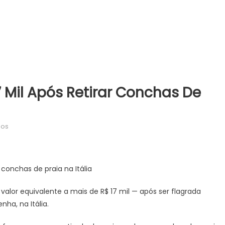
7 Mil Após Retirar Conchas De
em
dos
Turista
é
multada
 conchas de praia na Itália
em
R$
valor equivalente a mais de R$ 17 mil — após ser flagrada
17
ha, na Itália.
mil
após