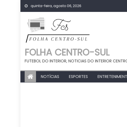
Skip
quinta-feira, agosto 06, 2026
to
content
FOLHA CENTRO-SUL
FUTEBOL DO INTERIOR, NOTICIAS DO INTERIOR CENTR
NOTÍCIAS
ESPORTES
ENTRETENIMEN