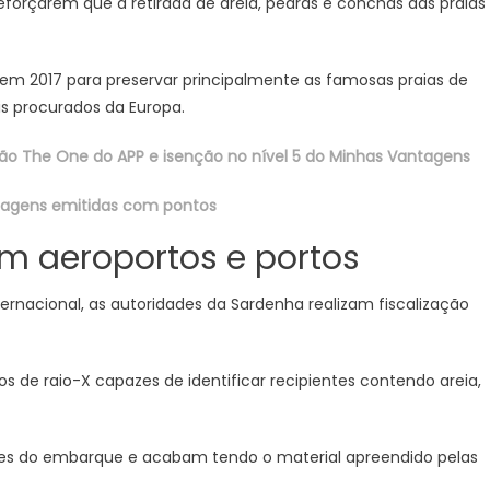
forçarem que a retirada de areia, pedras e conchas das praias
retirar
conchas
de
 em 2017 para preservar principalmente as famosas praias de
praia
is procurados da Europa.
tão The One do APP e isenção no nível 5 do Minhas Vantagens
ssagens emitidas com pontos
m aeroportos e portos
rnacional, as autoridades da Sardenha realizam fiscalização
e raio-X capazes de identificar recipientes contendo areia,
ntes do embarque e acabam tendo o material apreendido pelas