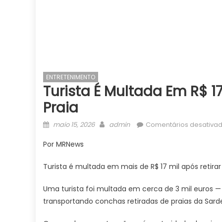
ENTRETENIMENTO
Turista É Multada Em R$ 1
Praia
Posted
Author
maio 15, 2026
admin
Comentários desativa
on
Por MRNews
Turista é multada em mais de R$ 17 mil após retirar
Uma turista foi multada em cerca de 3 mil euros — 
transportando conchas retiradas de praias da Sarden