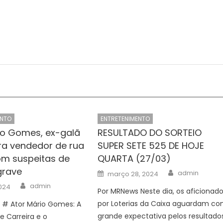
ENTO
ENTRETENIMENTO
io Gomes, ex-galã
RESULTADO DO SORTEIO
ira vendedor de rua
SUPER SETE 525 DE HOJE
om suspeitas de
QUARTA (27/03)
grave
Author
Posted
admin
março 28, 2024
on
Author
admin
2024
Por MRNews Neste dia, os aficionad
por Loterias da Caixa aguardam c
 # Ator Mário Gomes: A
grande expectativa pelos resultado
e Carreira e o