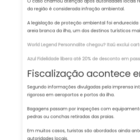
O caso chamou atenção após autoridades locais re
da região é considerada infração ambiental.
A legislação de proteção ambiental foi endurecida
areia branca da ilha, um dos destinos turísticos ma
World Legend Personnalite chegou? Itaú exclui car
Azul Fidelidade libera até 20% de desconto em pa
Fiscalização acontece e
Segundo informações divulgadas pela imprensa inte
rigorosa em aeroportos e portos da ilha.
Bagagens passam por inspeções com equipamentos d
pedras ou conchas retiradas das praias.
Em muitos casos, turistas são abordados ainda a
autoridades locais.