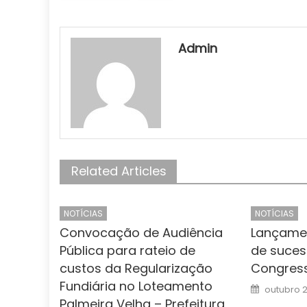
Admin
Related Articles
NOTÍCIAS
NOTÍCIAS
Convocação de Audiência
Lançamen
Pública para rateio de
de suce
custos da Regularização
Congres
Fundiária no Loteamento
Posted
outubro 2
on
Palmeira Velha – Prefeitura