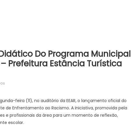
 Didático Do Programa Municipal
Prefeitura Estância Turística
em
dos
Prefeitura
lança
gunda-feira (11), no auditório da EEAR, o lançamento oficial do
material
te de Enfrentamento ao Racismo. A iniciativa, promovida pela
didático
es e profissionais da área para um momento de reflexão,
do
nte escolar.
Programa
Municipal