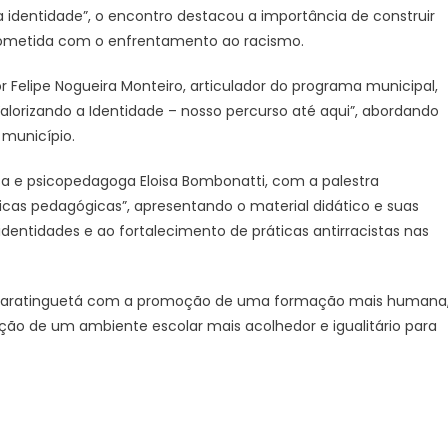
 identidade”, o encontro destacou a importância de construir
de
rometida com o enfrentamento ao racismo.
Combate
ao
Felipe Nogueira Monteiro, articulador do programa municipal,
Racismo.
lorizando a Identidade – nosso percurso até aqui”, abordando
–
Prefeitura
 município.
Estância
Turística
 e psicopedagoga Eloisa Bombonatti, com a palestra
Guaratinguetá
ticas pedagógicas”, apresentando o material didático e suas
dentidades e ao fortalecimento de práticas antirracistas nas
Guaratinguetá com a promoção de uma formação mais humana
ução de um ambiente escolar mais acolhedor e igualitário para