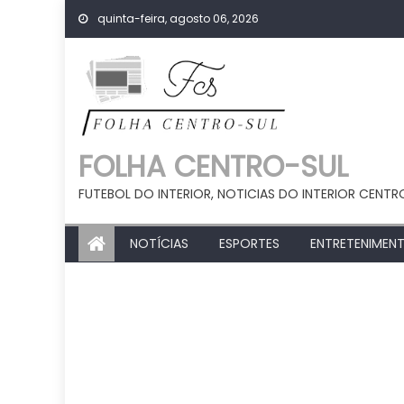
Skip
quinta-feira, agosto 06, 2026
to
content
FOLHA CENTRO-SUL
FUTEBOL DO INTERIOR, NOTICIAS DO INTERIOR CENTR
NOTÍCIAS
ESPORTES
ENTRETENIMEN