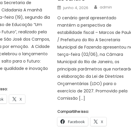
a Secretaria de
Author
Posted
admin
junho 4, 2026
 Cidadania A manhã
on
a-feira (19), segundo dia
O cenário geral apresentado
so de Educação “Um
mantém a perspectiva de
 Futuro”, realizado pela
estabilidade fiscal – Marcos de Paul
de São José dos Campos,
/ Prefeitura do Rio A Secretaria
a por emoção. A Cidade
Municipal de Fazenda apresentou n
celebrou o lançamento
terça-feira (02/06), na Câmara
 salto para o futuro:
Municipal do Rio de Janeiro, os
re qualidade e inovação
principais parâmetros que nortearã
a elaboração da Lei de Diretrizes
Orçamentárias (LDO) para o
isso:
exercício de 2027. Promovido pela
Comissão […]
ok
X
Compartilhe isso:
Facebook
X