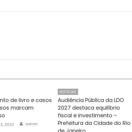
NOTÍCIAS
to de livro e casos
Audiência Pública da LDO
ssos marcam
2027 destaca equilíbrio
so
fiscal e investimento –
Prefeitura da Cidade do Rio
Author
admin
3, 2023
de Janeiro