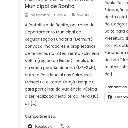
Paula Pesso
Municipal de Bonito
Educação e
Author
Posted
admin
dezembro 10, 2024
desta quint
on
do Congres
A Prefeitura de Bonito, por meio do
Salto para o
Departamento Municipal de
Prefeitura 
Regularização Fundiária (Demurf)
foi marcad
convoca moradores e proprietários
Educadora 
de terrenos no Loteamento Palmeira
do livro “Um
Velha (região do Fiinho), localizado
relatos sob
na saída para Aquidauna (MS-345),
da […]
entre o Residencial das Palmeiras
(Misael) e o Kanto Karajá (Isaque)
Compartilhe 
para participar da Audiência Pública,
a ser realizada nesta terça-feira (10),
Facebo
às […]
Compartilhe isso:
Facebook
X