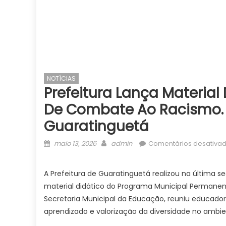
NOTÍCIAS
Prefeitura Lança Material
De Combate Ao Racismo. – 
Guaratinguetá
Posted
Author
maio 13, 2026
admin
Comentários desativa
on
A Prefeitura de Guaratinguetá realizou na última se
material didático do Programa Municipal Permanen
Secretaria Municipal da Educação, reuniu educador
aprendizado e valorização da diversidade no ambie