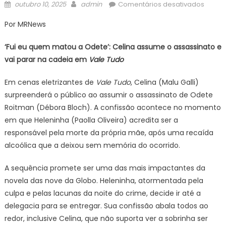
Posted
Author
em
outubro 10, 2025
admin
Comentários desativados
on
‘Fui
Por MRNews
eu
quem
‘Fui eu quem matou a Odete’: Celina assume o assassinato e
matou
vai parar na cadeia em
Vale Tudo
a
Odete’
Em cenas eletrizantes de
Vale Tudo
, Celina (Malu Galli)
Celina
surpreenderá o público ao assumir o assassinato de Odete
assu
Roitman (Débora Bloch). A confissão acontece no momento
o
assass
em que Heleninha (Paolla Oliveira) acredita ser a
e
responsável pela morte da própria mãe, após uma recaída
vai
alcoólica que a deixou sem memória do ocorrido.
parar
na
A sequência promete ser uma das mais impactantes da
cadei
novela das nove da Globo. Heleninha, atormentada pela
em
culpa e pelas lacunas da noite do crime, decide ir até a
Vale
delegacia para se entregar. Sua confissão abala todos ao
Tudo
redor, inclusive Celina, que não suporta ver a sobrinha ser