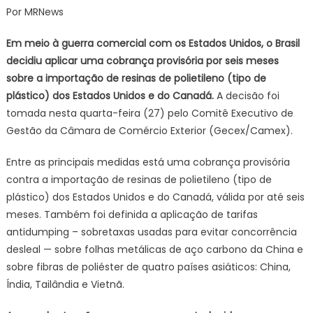
Por MRNews
sobret
resina
Em meio à guerra comercial com os Estados Unidos, o Brasil
plástic
decidiu aplicar uma cobrança provisória por seis meses
dos
sobre a importação de resinas de polietileno (tipo de
Estado
plástico) dos Estados Unidos e do Canadá.
A decisão foi
Unidos
e
tomada nesta quarta-feira (27) pelo Comitê Executivo de
do
Gestão da Câmara de Comércio Exterior (Gecex/Camex).
Canad
Entre as principais medidas está uma cobrança provisória
contra a importação de resinas de polietileno (tipo de
plástico) dos Estados Unidos e do Canadá, válida por até seis
meses. Também foi definida a aplicação de tarifas
antidumping – sobretaxas usadas para evitar concorrência
desleal — sobre folhas metálicas de aço carbono da China e
sobre fibras de poliéster de quatro países asiáticos: China,
Índia, Tailândia e Vietnã.