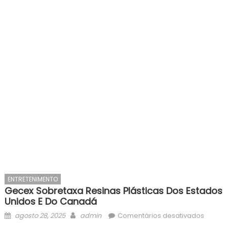
ENTRETENIMENTO
Gecex Sobretaxa Resinas Plásticas Dos Estados
Unidos E Do Canadá
Posted
Author
em
agosto 28, 2025
admin
Comentários desativados
on
Gecex