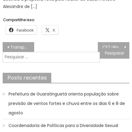
Alexandre de […]
Compartilhe isso:
Facebook
X
Navegação
Transparência marca pré-seleção de 96 famílias para o Residencial Jorge Amado, em Campo Grande
CET-Rio monta esquema de trânsito para desfile cívico na Penha – Prefeitura da Cidade do Rio de Janeiro
de
Pesquisar
Post
por:
Posts recentes
Prefeitura de Guaratinguetá orienta população sobre
previsão de ventos fortes e chuva entre os dias 6 e 8 de
agosto
Coordenadoria de Políticas para a Diversidade Sexual