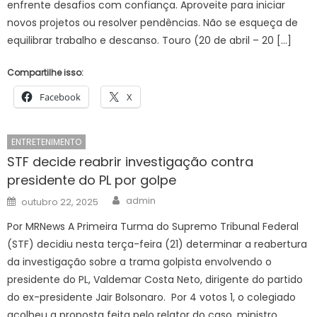
enfrente desafios com confiança. Aproveite para iniciar
novos projetos ou resolver pendências. Não se esqueça de
equilibrar trabalho e descanso. Touro (20 de abril – 20 […]
Compartilhe isso:
Facebook
X
ENTRETENIMENTO
STF decide reabrir investigação contra
presidente do PL por golpe
Author
Posted
admin
outubro 22, 2025
on
Por MRNews A Primeira Turma do Supremo Tribunal Federal
(STF) decidiu nesta terça-feira (21) determinar a reabertura
da investigação sobre a trama golpista envolvendo o
presidente do PL, Valdemar Costa Neto, dirigente do partido
do ex-presidente Jair Bolsonaro. Por 4 votos 1, o colegiado
acolheu a proposta feita pelo relator do caso, ministro