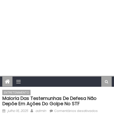
ENTRETENIMENTO
Maioria Das Testemunhas De Defesa Não
Depõe Em Ações Do Golpe No STF
Posted
Author
em
julho 16, 2025
admin
Comentários desativados