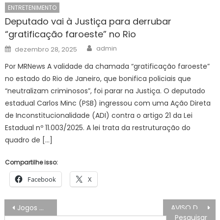
ENTRETENIMENTO
Deputado vai à Justiça para derrubar
“gratificação faroeste” no Rio
Author
Posted
admin
dezembro 28, 2025
on
Por MRNews A validade da chamada “gratificação faroeste”
no estado do Rio de Janeiro, que bonifica policiais que
“neutralizam criminosos”, foi parar na Justiça. O deputado
estadual Carlos Minc (PSB) ingressou com uma Ação Direta
de Inconstitucionalidade (ADI) contra o artigo 21 da Lei
Estadual nº 11.003/2025. A lei trata da restruturação do
quadro de […]
Compartilhe isso:
Facebook
X
Navegação
Jogos Mundiais Universitários começam nesta quarta-feira na Alemanha
AVISO DE PAUTA: no Meio-Oeste, governador entrega quadra poliesportiva e inaugura escola