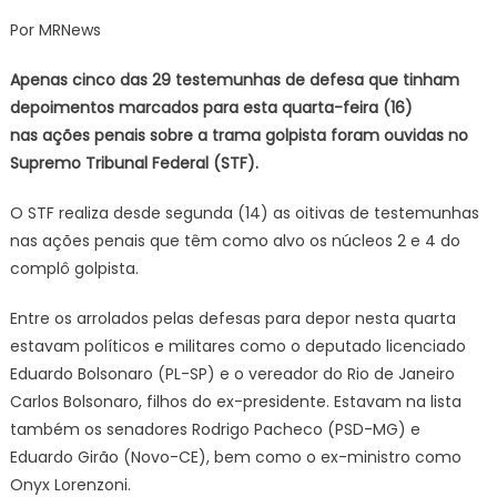
on
Maioria
Por MRNews
das
testemun
Apenas cinco das 29 testemunhas de defesa que tinham
de
depoimentos marcados para esta quarta-feira (16)
defesa
nas ações penais sobre a trama golpista foram ouvidas no
não
Supremo Tribunal Federal (STF).
depõe
em
O STF realiza desde segunda (14) as oitivas de testemunhas
ações
do
nas ações penais que têm como alvo os núcleos 2 e 4 do
golpe
complô golpista.
no
STF
Entre os arrolados pelas defesas para depor nesta quarta
estavam políticos e militares como o deputado licenciado
Eduardo Bolsonaro (PL-SP) e o vereador do Rio de Janeiro
Carlos Bolsonaro, filhos do ex-presidente. Estavam na lista
também os senadores Rodrigo Pacheco (PSD-MG) e
Eduardo Girão (Novo-CE), bem como o ex-ministro como
Onyx Lorenzoni.