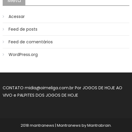
Meta
Acessar
Feed de posts
Feed de comentários
WordPress.org
CONTATO midia@oimeliga.com.br Por
JOGOS DE HOJE AO
VIVO
e
PALPITES DOS JOGOS DE HOJE
2018 mantranews
|
Mantranews by
Mantrabrain
.