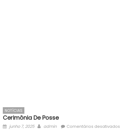
NOTÍCIAS
Cerimônia De Posse
Posted
Author
em
junho 7, 2025
admin
Comentários desativados
on
Cerimôni