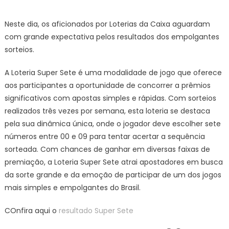
on
RESULTA
DO
Neste dia, os aficionados por Loterias da Caixa aguardam
SORTEIO
com grande expectativa pelos resultados dos empolgantes
SUPER
sorteios.
SETE
702
A Loteria Super Sete é uma modalidade de jogo que oferece
DE
aos participantes a oportunidade de concorrer a prêmios
HOJE
significativos com apostas simples e rápidas. Com sorteios
SEXTA
(06/06)
realizados três vezes por semana, esta loteria se destaca
pela sua dinâmica única, onde o jogador deve escolher sete
números entre 00 e 09 para tentar acertar a sequência
sorteada. Com chances de ganhar em diversas faixas de
premiação, a Loteria Super Sete atrai apostadores em busca
da sorte grande e da emoção de participar de um dos jogos
mais simples e empolgantes do Brasil.
COnfira aqui o
resultado Super Sete