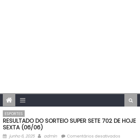
ESPORTES
RESULTADO DO SORTEIO SUPER SETE 702 DE HOJE
SEXTA (06/06)
Posted
Author
em
junho 6, 2025
admin
Comentários desativados