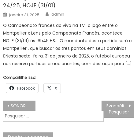
24/25, HOJE (31/01)
Author
Posted
admin
janeiro 31, 2025
on
O Campeonato francês ao vivo na TV:. o jogo entre o
Montpellier x Lens pelo Campeonato Francês, acontece
HOJE (31/01) às 16h45 HS. O mandante desta partida será o
Montpellier , que buscar os três pontos em seus domínios.
Nesta sexta-feira, 31 de janeiro de 2025, o futebol europeu
nos reserva partidas emocionantes, com destaque para […]
Compartilhe isso:
Facebook
X
Navegação
SONORA – Saúde SC promove evento em alusão ao Dia Nacional do Teste do Pezinho e reforça importância do exame
Evangélicos crescem e representam mais de um quarto da população
de
Pesquisar
Post
por: