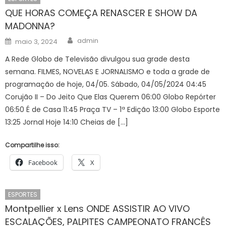
QUE HORAS COMEÇA RENASCER E SHOW DA
MADONNA?
Author
Posted
admin
maio 3, 2024
on
A Rede Globo de Televisão divulgou sua grade desta
semana. FILMES, NOVELAS E JORNALISMO e toda a grade de
programação de hoje, 04/05. Sábado, 04/05/2024 04:45
Corujão II – Do Jeito Que Elas Querem 06:00 Globo Repórter
06:50 É de Casa 11:45 Praça TV – 1ª Edição 13:00 Globo Esporte
13:25 Jornal Hoje 14:10 Cheias de […]
Compartilhe isso:
Facebook
X
ESPORTES
Montpellier x Lens ONDE ASSISTIR AO VIVO
ESCALAÇÕES, PALPITES CAMPEONATO FRANCÊS