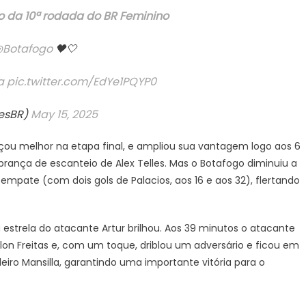
 da 10ª rodada do BR Feminino
Botafogo
🖤🤍
a
pic.twitter.com/EdYe1PQYP0
resBR)
May 15, 2025
ou melhor na etapa final, e ampliou sua vantagem logo aos 6
rança de escanteio de Alex Telles. Mas o Botafogo diminuiu a
empate (com dois gols de Palacios, aos 16 e aos 32), flertando
strela do atacante Artur brilhou. Aos 39 minutos o atacante
on Freitas e, com um toque, driblou um adversário e ficou em
iro Mansilla, garantindo uma importante vitória para o