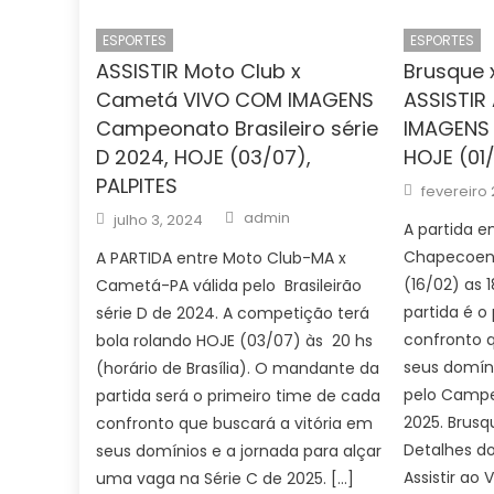
ESPORTES
ESPORTES
ASSISTIR Moto Club x
Brusque
Cametá VIVO COM IMAGENS
ASSISTIR
Campeonato Brasileiro série
IMAGENS 
D 2024, HOJE (03/07),
HOJE (01
PALPITES
Posted
fevereiro 
on
Author
Posted
admin
julho 3, 2024
on
A partida e
Chapecoen
A PARTIDA entre Moto Club-MA x
(16/02) as 
Cametá-PA válida pelo Brasileirão
partida é o
série D de 2024. A competição terá
confronto q
bola rolando HOJE (03/07) às 20 hs
seus domíni
(horário de Brasília). O mandante da
pelo Campe
partida será o primeiro time de cada
2025. Brus
confronto que buscará a vitória em
Detalhes d
seus domínios e a jornada para alçar
Assistir ao 
uma vaga na Série C de 2025. […]