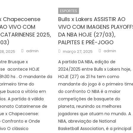
ESPORTES
 x Chapecoense
Bulls x Lakers ASSISTIR AO
 AO VIVO COM
VIVO COM IMAGENS PLAYOFF
CATARINENSE 2025,
DA NBA HOJE (27/03),
/03)
PALPITES E PRÉ-JOGO
Author
Author
Posted
admin
admin
28, 2025
março 27, 2025
on
ntre Brusque x
A partida DA NBA, edição de
se acontece HOJE
2024/2025 entre Bulls x Lakers hoje,
18h30 hs . O mandante da
HOJE (27) as 21 hs tem como
 primeiro time do
mandante do jogo é o primeiro tim
ue busca a vitória em
do confronto O NBA é a maior
os. A partida á válida
competições de basquete do
onato Catarinense de
planeta, reunindo os melhores
que x Chapecoense:
jogadores que atuam no mundo. A
o Confronto e Onde
NBA, abreviação de National
Vivo O clássico
Basketball Association, é a principal