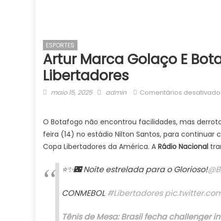
ESPORTES
Artur Marca Golaço E Bot
Libertadores
Posted
Author
maio 15, 2025
admin
Comentários desativado
on
O Botafogo não encontrou facilidades, mas derrotou
feira (14) no estádio Nilton Santos, para continuar 
Copa Libertadores da América. A
Rádio Nacional
tra
⭐️✨🌃 Noite estrelada para o Glorioso!
@B
CONMEBOL
#Libertadores
pic.twitter.
Tênis de Mesa: Brasil fecha challenger 