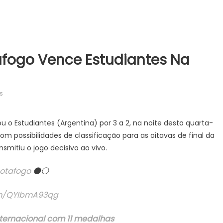
afogo Vence Estudiantes Na
em
s
Artur
marca
 o Estudiantes (Argentina) por 3 a 2, na noite desta quarta-
golaço
com possibilidades de classificação para as oitavas de final da
e
nsmitiu o jogo decisivo ao vivo.
Botafogo
vence
otafogo
⚫️⚪️
Estudiantes
na
com/QYIbmA93qg
Libertadores
internacional com 11 medalhas