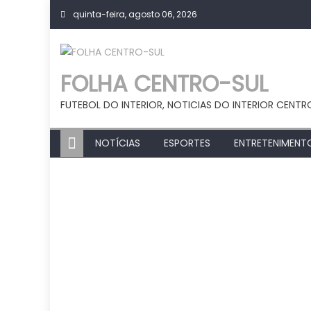
Skip
quinta-feira, agosto 06, 2026
to
content
FOLHA CENTRO-SUL
FUTEBOL DO INTERIOR, NOTICIAS DO INTERIOR CENTR
NOTÍCIAS
ESPORTES
ENTRETENIMENT