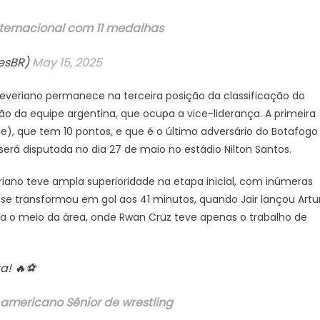
internacional com 11 medalhas
resBR)
May 15, 2025
 Severiano permanece na terceira posição da classificação do
da equipe argentina, que ocupa a vice-liderança. A primeira
e), que tem 10 pontos, e que é o último adversário do Botafogo
será disputada no dia 27 de maio no estádio Nilton Santos.
riano teve ampla superioridade na etapa inicial, com inúmeras
 se transformou em gol aos 41 minutos, quando Jair lançou Artu
ara o meio da área, onde Rwan Cruz teve apenas o trabalho de
a! 🔥⚽️
americano Sênior de wrestling