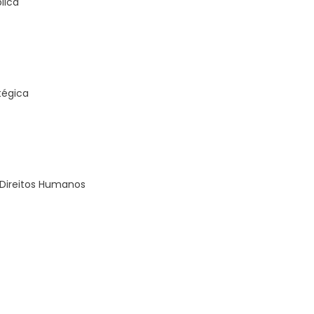
lica
tégica
s Direitos Humanos