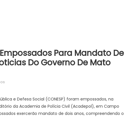
 Empossados Para Mandato De
oticias Do Governo De Mato
em
dos
Membros
do
ública e Defesa Social (CONESP) foram empossados, na
Conesp
ditório da Academia de Polícia Civil (Acadepol), em Campo
são
possados exercerão mandato de dois anos, compreendendo o
empossados
para
mandato