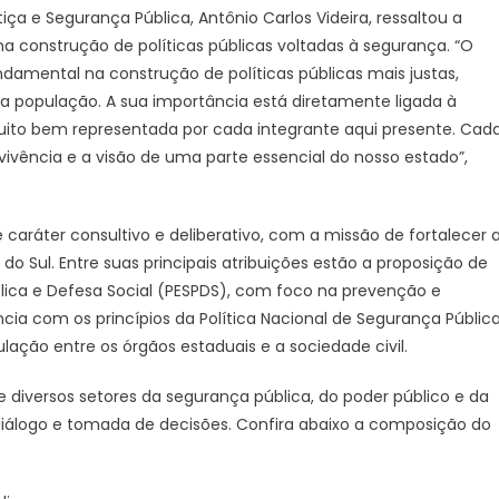
iça e Segurança Pública, Antônio Carlos Videira, ressaltou a
de
 construção de políticas públicas voltadas à segurança. “O
dois
anos
amental na construção de políticas públicas mais justas,
–
da população. A sua importância está diretamente ligada à
Agência
muito bem representada por cada integrante aqui presente. Cad
de
ivência e a visão de uma parte essencial do nosso estado”,
Noticias
do
Governo
caráter consultivo e deliberativo, com a missão de fortalecer 
de
 Sul. Entre suas principais atribuições estão a proposição de
Mato
ública e Defesa Social (PESPDS), com foco na prevenção e
Grosso
cia com os princípios da Política Nacional de Segurança Públic
do
lação entre os órgãos estaduais e a sociedade civil.
Sul
 diversos setores da segurança pública, do poder público e da
diálogo e tomada de decisões. Confira abaixo a composição do