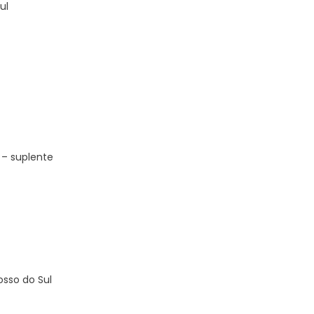
ul
 – suplente
osso do Sul