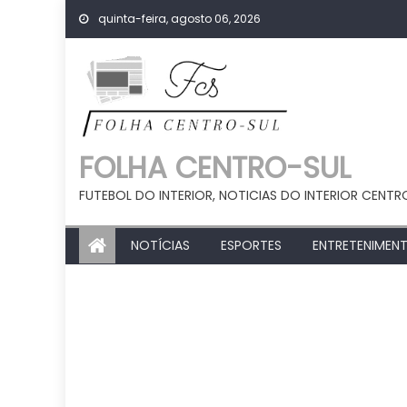
Skip
quinta-feira, agosto 06, 2026
to
content
FOLHA CENTRO-SUL
FUTEBOL DO INTERIOR, NOTICIAS DO INTERIOR CENTR
NOTÍCIAS
ESPORTES
ENTRETENIMEN