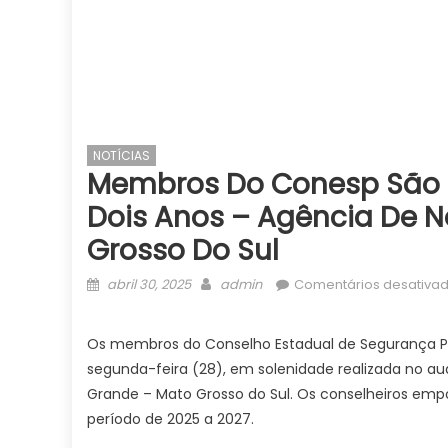
NOTÍCIAS
Membros Do Conesp São
Dois Anos – Agência De N
Grosso Do Sul
Posted
Author
abril 30, 2025
admin
Comentários desativa
on
Os membros do Conselho Estadual de Segurança P
segunda-feira (28), em solenidade realizada no au
Grande – Mato Grosso do Sul. Os conselheiros em
período de 2025 a 2027.