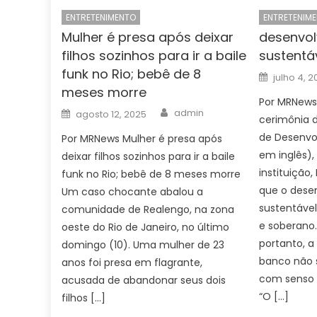
ENTRETENIMENTO
ENTRETENIM
Mulher é presa após deixar
desenvol
filhos sozinhos para ir a baile
sustentáv
funk no Rio; bebê de 8
Posted
julho 4, 
on
meses morre
Por MRNews 
Author
Posted
admin
agosto 12, 2025
cerimônia 
on
de Desenvol
Por MRNews Mulher é presa após
em inglês),
deixar filhos sozinhos para ir a baile
instituição,
funk no Rio; bebê de 8 meses morre
que o dese
Um caso chocante abalou a
sustentável,
comunidade de Realengo, na zona
e soberan
oeste do Rio de Janeiro, no último
portanto, a
domingo (10). Uma mulher de 23
banco não 
anos foi presa em flagrante,
com senso 
acusada de abandonar seus dois
“O […]
filhos […]