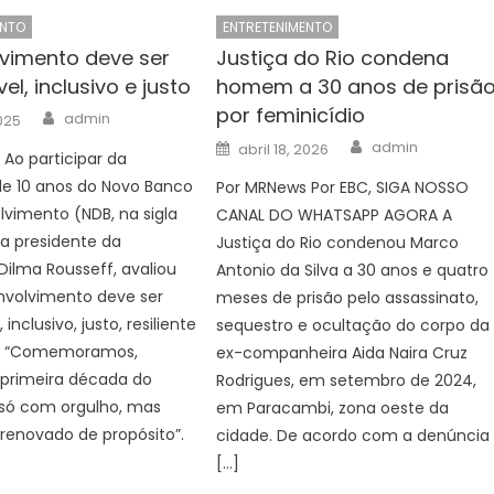
ENTO
ENTRETENIMENTO
vimento deve ser
Justiça do Rio condena
el, inclusivo e justo
homem a 30 anos de prisã
por feminicídio
Author
admin
2025
Author
Posted
admin
abril 18, 2026
Ao participar da
on
de 10 anos do Novo Banco
Por MRNews Por EBC, SIGA NOSSO
vimento (NDB, na sigla
CANAL DO WHATSAPP AGORA A
 a presidente da
Justiça do Rio condenou Marco
 Dilma Rousseff, avaliou
Antonio da Silva a 30 anos e quatro
nvolvimento deve ser
meses de prisão pelo assassinato,
 inclusivo, justo, resiliente
sequestro e ocultação do corpo da
o. “Comemoramos,
ex-companheira Aida Naira Cruz
 primeira década do
Rodrigues, em setembro de 2024,
só com orgulho, mas
em Paracambi, zona oeste da
renovado de propósito”.
cidade. De acordo com a denúncia
[…]