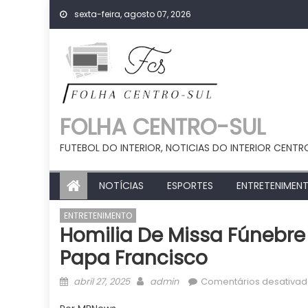
Skip
sexta-feira, agosto 07, 2026
to
content
FOLHA CENTRO-SUL
FUTEBOL DO INTERIOR, NOTICIAS DO INTERIOR CENTR
NOTÍCIAS
ESPORTES
ENTRETENIMEN
ENTRETENIMENTO
Homilia De Missa Fúnebr
Papa Francisco
Posted
Author
abril 27, 2025
admin
Comentários desativa
on