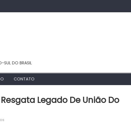
O-SUL DO BRASIL
TO
CONTATO
e Resgata Legado De União Do
em
dos
Homilia