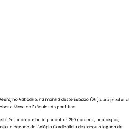
de
missa
fúnebre
resgata
legado
de
união
do
papa
Francisco
 Pedro, no Vaticano, na manhã deste sábado
(26) para prestar a
ar a Missa de Exéquias do pontífice.
ttista Re, acompanhado por outros 250 cardeais, arcebispos,
ilia, o decano do Colégio Cardinalício destacou o legado de