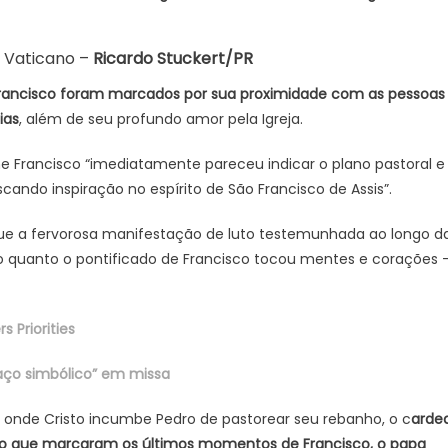
o Vaticano –
Ricardo Stuckert/PR
Francisco foram marcados por sua proximidade com as pessoas
ias
, além de seu profundo amor pela Igreja.
e Francisco “imediatamente pareceu indicar o plano pastoral e
scando inspiração no espírito de São Francisco de Assis”.
que a fervorosa manifestação de luto testemunhada ao longo d
 quanto o pontificado de Francisco tocou mentes e corações 
 Priorities
aço simbólico” em missa
onde Cristo incumbe Pedro de pastorear seu rebanho, o c
ardea
nto que marcaram os últimos momentos de Francisco, o papa