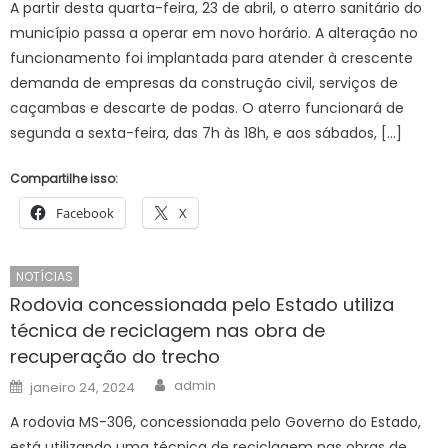
A partir desta quarta-feira, 23 de abril, o aterro sanitário do
município passa a operar em novo horário. A alteração no
funcionamento foi implantada para atender à crescente
demanda de empresas da construção civil, serviços de
caçambas e descarte de podas. O aterro funcionará de
segunda a sexta-feira, das 7h às 18h, e aos sábados, […]
Compartilhe isso:
Facebook
X
NOTÍCIAS
Rodovia concessionada pelo Estado utiliza
técnica de reciclagem nas obra de
recuperação do trecho
Author
Posted
admin
janeiro 24, 2024
on
A rodovia MS-306, concessionada pelo Governo do Estado,
está utilizando uma técnica de reciclagem nas obras de