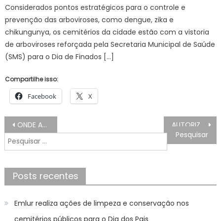
Considerados pontos estratégicos para o controle e
prevenção das arboviroses, como dengue, zika e
chikungunya, os cemitérios da cidade estão com a vistoria
de arboviroses reforçada pela Secretaria Municipal de Saúde
(SMS) para o Dia de Finados […]
Compartilhe isso:
Facebook
X
Navegação
ONDE ASSISTIR Atlético de Madrid x Celta de Vigo AO VIVO, escalações e palpites Espanhol La Liga, HOJE (15/02)
AUTORIZAÇÃO DE INEXIGIBILIDADE DE LICITAÇÃO Nº 04/2025 – Prefeitura Municipal de Bonito
de
Pesquisar
Post
por:
Posts recentes
Emlur realiza ações de limpeza e conservação nos
cemitérios públicos para o Dia dos Pais