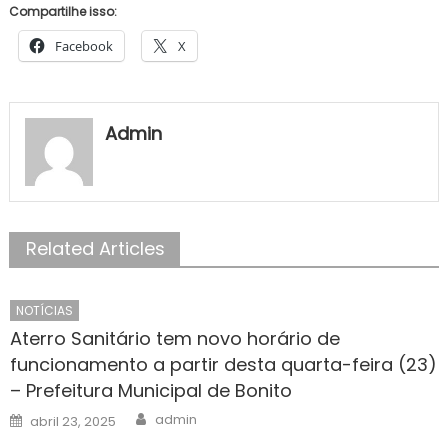
Compartilhe isso:
Facebook
X
Admin
Related Articles
NOTÍCIAS
Aterro Sanitário tem novo horário de
funcionamento a partir desta quarta-feira (23)
– Prefeitura Municipal de Bonito
Author
Posted
admin
abril 23, 2025
on