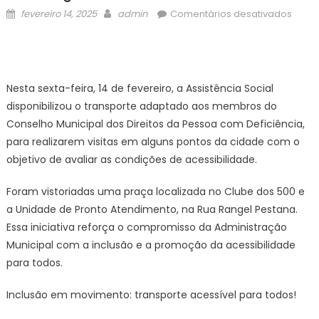
Posted
Author
em
fevereiro 14, 2025
admin
Comentários desativados
on
Trans
Adap
Aten
CMDP
Nesta sexta-feira, 14 de fevereiro, a Assistência Social
(Cons
disponibilizou o transporte adaptado aos membros do
munic
Conselho Municipal dos Direitos da Pessoa com Deficiência,
dos
para realizarem visitas em alguns pontos da cidade com o
direit
objetivo de avaliar as condições de acessibilidade.
da
Pess
Foram vistoriadas uma praça localizada no Clube dos 500 e
com
a Unidade de Pronto Atendimento, na Rua Rangel Pestana.
Defic
–
Essa iniciativa reforça o compromisso da Administração
Prefei
Municipal com a inclusão e a promoção da acessibilidade
Estân
para todos.
Turíst
Guara
Inclusão em movimento: transporte acessível para todos!