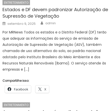
ENTRETENIMENTO
Estados e DF devem padronizar Autorização de
Supressão de Vegetação
Author
Posted
admin
setembro 9, 2025
on
Por MRNews Todos os estados e o Distrito Federal (DF) terão
que adequar as informações do serviço de emissão de
Autorização de Supressão de Vegetação (ASV), também
chamada de uso alternativo do solo, ao padrão nacional
adotado pelo Instituto Brasileiro do Meio Ambiente e dos
Recursos Naturais Renováveis (Ibama). O serviço atende às
empresas e […]
Compartilhe isso:
Facebook
X
ENTRETENIMENTO