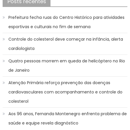
Posts recentes
Prefeitura fecha ruas do Centro Histórico para atividades
esportivas e culturais no fim de semana
Controle do colesterol deve começar na infância, alerta
cardiologista
Quatro pessoas morrem em queda de helicóptero no Rio
de Janeiro
Atenção Primária reforça prevenção das doenças
cardiovasculares com acompanhamento e controle do
colesterol
Aos 96 anos, Fernanda Montenegro enfrenta problema de
saúde e equipe revela diagnóstico