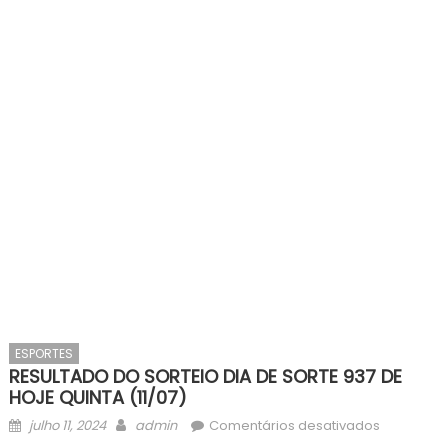
ESPORTES
RESULTADO DO SORTEIO DIA DE SORTE 937 DE
HOJE QUINTA (11/07)
Posted
Author
em
julho 11, 2024
admin
Comentários desativados
on
RESULTAD