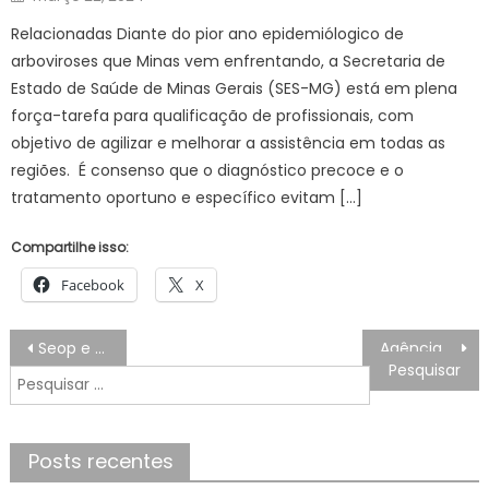
on
Relacionadas Diante do pior ano epidemiólogico de
arboviroses que Minas vem enfrentando, a Secretaria de
Estado de Saúde de Minas Gerais (SES-MG) está em plena
força-tarefa para qualificação de profissionais, com
objetivo de agilizar e melhorar a assistência em todas as
regiões. É consenso que o diagnóstico precoce e o
tratamento oportuno e específico evitam […]
Compartilhe isso:
Facebook
X
Navegação
Seop e Polícia Civil realizam operação para coibir irregularidades em táxis, vans e no transporte por aplicativo no entorno da Rodoviária Novo Rio – Prefeitura da Cidade do Rio de Janeiro
Agência Minas Gerais | Minas promove capacitação de clubes de futebol para protocolo de enfrentamento à violência contra a mulher
de
Pesquisar
Post
por:
Posts recentes