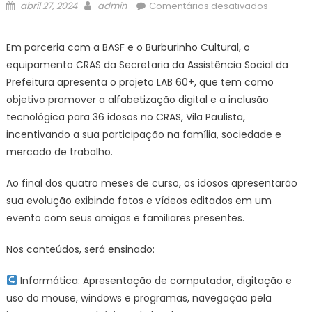
Posted
Author
em
abril 27, 2024
admin
Comentários desativados
on
Guaratin
realiza
Em parceria com a BASF e o Burburinho Cultural, o
o
equipamento CRAS da Secretaria da Assistência Social da
projeto
Prefeitura apresenta o projeto LAB 60+, que tem como
de
objetivo promover a alfabetização digital e a inclusão
curso
tecnológica para 36 idosos no CRAS, Vila Paulista,
de
Inclusão
incentivando a sua participação na família, sociedade e
Digital
mercado de trabalho.
para
idosos
Ao final dos quatro meses de curso, os idosos apresentarão
LAB60+
sua evolução exibindo fotos e vídeos editados em um
–
evento com seus amigos e familiares presentes.
Prefeitura
Estância
Nos conteúdos, será ensinado:
Turística
Guaratin
Informática: Apresentação de computador, digitação e
uso do mouse, windows e programas, navegação pela