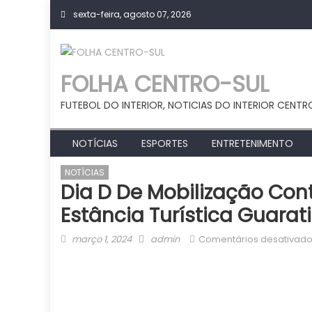
Skip
sexta-feira, agosto 07, 2026
to
content
FOLHA CENTRO-SUL
FUTEBOL DO INTERIOR, NOTICIAS DO INTERIOR CENTR
NOTÍCIAS
ESPORTES
ENTRETENIMENTO
NOTÍCIAS
Dia D De Mobilização Cont
Estância Turística Guarat
Posted
Author
março 1, 2024
admin
Comentários desativad
on