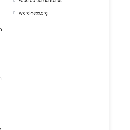
Feed de comentários
WordPress.org
m
m
,