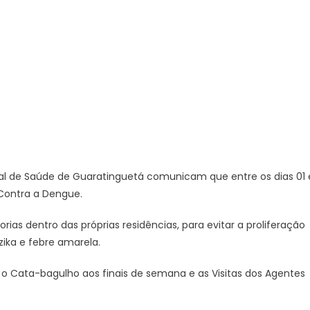
contra
a
dengue
–
Prefeitura
Estância
Turística
Guaratinguetá
ipal de Saúde de Guaratinguetá comunicam que entre os dias 01 
 Contra a Dengue.
orias dentro das próprias residências, para evitar a proliferação
ika e febre amarela.
 o Cata-bagulho aos finais de semana e as Visitas dos Agentes