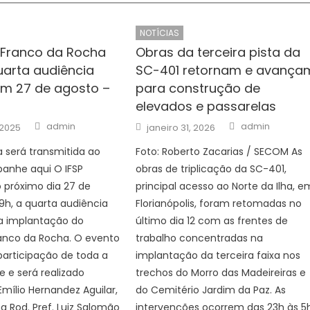
NOTÍCIAS
Franco da Rocha
Obras da terceira pista da
uarta audiência
SC-401 retornam e avança
em 27 de agosto –
para construção de
elevados e passarelas
Author
Author
Posted
admin
admin
 2025
janeiro 31, 2026
on
 será transmitida ao
Foto: Roberto Zacarias / SECOM As
panhe aqui O IFSP
obras de triplicação da SC-401,
no próximo dia 27 de
principal acesso ao Norte da Ilha, e
19h, a quarta audiência
Florianópolis, foram retomadas no
ra implantação do
último dia 12 com as frentes de
nco da Rocha. O evento
trabalho concentradas na
participação de toda a
implantação da terceira faixa nos
 e será realizado
trechos do Morro das Madeireiras e
Emílio Hernandez Aguilar,
do Cemitério Jardim da Paz. As
na Rod. Pref. Luiz Salomão
intervenções ocorrem das 23h às 5h