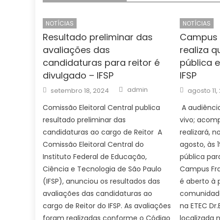
NOTÍCIAS
NOTÍCIAS
Resultado preliminar das
Campus 
avaliações das
realiza q
candidaturas para reitor é
pública 
divulgado – IFSP
IFSP
Author
Posted
Posted
admin
setembro 18, 2024
agosto 11,
on
on
Comissão Eleitoral Central publica
A audiência
resultado preliminar das
vivo; acom
candidaturas ao cargo de Reitor A
realizará, 
Comissão Eleitoral Central do
agosto, às 
Instituto Federal de Educação,
pública pa
Ciência e Tecnologia de São Paulo
Campus Fra
(IFSP), anunciou os resultados das
é aberto à 
avaliações das candidaturas ao
comunidade
cargo de Reitor do IFSP. As avaliações
na ETEC Dr.
foram realizadas conforme o Código
localizada 