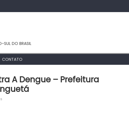
O-SUL DO BRASIL
CONTATO
ra A Dengue – Prefeitura
inguetá
em
os
Dia
D
de
Mobilização