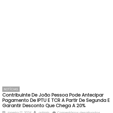
NOTÍCIAS
Contribuinte De João Pessoa Pode Antecipar
Pagamento De IPTU E TCR A Partir De Segunda E
Garantir Desconto Que Chega A 20%
Posted
Author
em
janeiro 12, 2024
admin
Comentários desativados