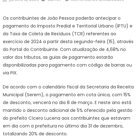
on
Contrib
de
Os contribuintes de João Pessoa poderão antecipar o
João
pagamento do Imposto Predial e Territorial Urbano (IPTU) e
Pessoa
da Taxa de Coleta de Resíduos (TCR) referentes ao
pode
exercício de 2024 a partir desta segunda-feira (15), através
antecip
do Portal do Contribuinte. Com atualização de 4,68% no
pagam
de
valor dos tributos, as guias de pagamento estarão
IPTU
disponibilizadas para pagamento com código de barras ou
e
via PIX.
TCR
a
De acordo com o calendário fiscal da Secretaria da Receita
partir
Municipal (Serem), o pagamento em cota única, com 15%
de
de desconto, vencerá no dia 8 de março. E neste ano está
segund
mantido o desconto adicional de 5% oferecido pela gestão
e
do prefeito Cícero Lucena aos contribuintes que estavam
garantir
em dia com a prefeitura no último dia 31 de dezembro,
descon
totalizando 20% de desconto.
que