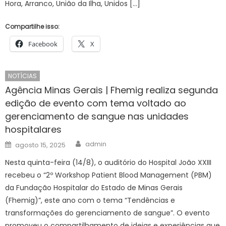
Hora, Arranco, União da Ilha, Unidos […]
Compartilhe isso:
Facebook
X
NOTÍCIAS
Agência Minas Gerais | Fhemig realiza segunda
edição de evento com tema voltado ao
gerenciamento de sangue nas unidades
hospitalares
Author
Posted
admin
agosto 15, 2025
on
Nesta quinta-feira (14/8), o auditório do Hospital João XXIII
recebeu o “2º Workshop Patient Blood Management (PBM)
da Fundação Hospitalar do Estado de Minas Gerais
(Fhemig)”, este ano com o tema “Tendências e
transformações do gerenciamento de sangue”. O evento
promoveu o compartilhamento de ideias e experiências que