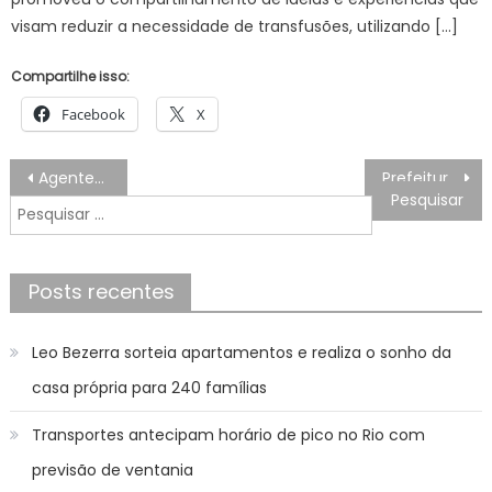
visam reduzir a necessidade de transfusões, utilizando […]
Compartilhe isso:
Facebook
X
Navegação
Agentes do Controle Urbano de Nova Iguaçu de uniforme novo para o verão
Prefeitura de Cuiab | Semob intensifica orientaes e esquema de trnsito para a 39 Corrida de Reis
de
Pesquisar
Post
por:
Posts recentes
Leo Bezerra sorteia apartamentos e realiza o sonho da
casa própria para 240 famílias
Transportes antecipam horário de pico no Rio com
previsão de ventania