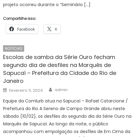
projeto ocorreu durante o “Seminário […]
Compartilhe isso:
Facebook
X
NOTÍCIAS
Escolas de samba da Série Ouro fecham
segundo dia de desfiles na Marquês de
Sapucaí – Prefeitura da Cidade do Rio de
Janeiro
Author
Posted
admin
fevereiro 11, 2024
on
Equipe da Comlurb atua na Sapucaí – Rafael Catarcione /
Prefeitura do Rio A Sereno de Campo Grande abriu neste
sábado (10/02), os desfiles do segundo dia da Série Ouro na
Marquês de Sapucaí. Ao longo da noite, o público
acompanhou com empolgação os desfiles de Em Cima da