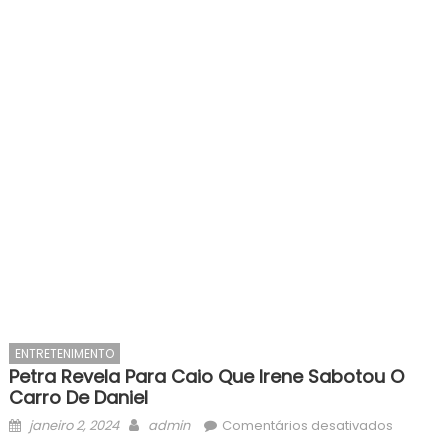
ENTRETENIMENTO
Petra Revela Para Caio Que Irene Sabotou O
Carro De Daniel
Posted
Author
em
janeiro 2, 2024
admin
Comentários desativados
on
Petra