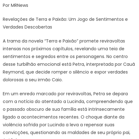
Por MRNews
revela
para
Revelações de Terra e Paixão: Um Jogo de Sentimentos e
Caio
Verdades Descobertas
que
Irene
A trama da novela “Terra e Paixão” promete reviravoltas
sabotou
intensas nos próximos capítulos, revelando uma teia de
o
sentimentos e segredos entre os personagens. No centro
carro
de
desse turbilhão emocional está Petra, interpretada por Cauã
Daniel
Reymond, que decide romper o silêncio e expor verdades
dolorosas a seu irmão Caio.
Em um enredo marcado por reviravoltas, Petra se depara
com a notícia do atentado a Lucinda, compreendendo que
o passado obscuro de sua família está intrinsecamente
ligado a acontecimentos recentes. O choque diante da
violência sofrida por Lucinda a leva a repensar suas
convicções, questionando as maldades de seu próprio pai,