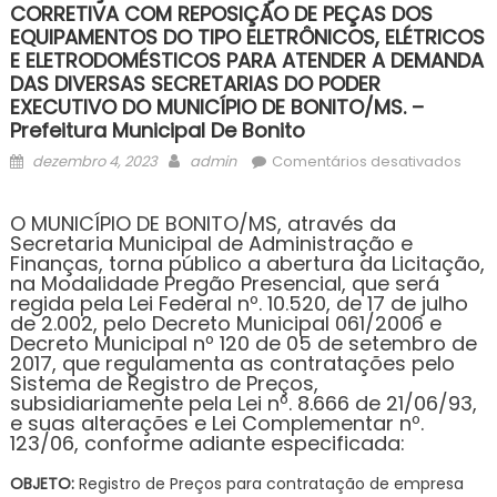
CORRETIVA COM REPOSIÇÃO DE PEÇAS DOS
EQUIPAMENTOS DO TIPO ELETRÔNICOS, ELÉTRICOS
E ELETRODOMÉSTICOS PARA ATENDER A DEMANDA
DAS DIVERSAS SECRETARIAS DO PODER
EXECUTIVO DO MUNICÍPIO DE BONITO/MS. –
Prefeitura Municipal De Bonito
Posted
Author
em
dezembro 4, 2023
admin
Comentários desativados
on
AVIS
DE
O MUNICÍPIO DE BONITO/MS, através da
LICI
Secretaria Municipal de Administração e
Finanças, torna público a abertura da Licitação,
PRE
na Modalidade Pregão Presencial, que será
PRES
regida pela Lei Federal nº. 10.520, de 17 de julho
Nº.
de 2.002, pelo Decreto Municipal 061/2006 e
64/2
Decreto Municipal nº 120 de 05 de setembro de
2017, que regulamenta as contratações pelo
–
Sistema de Registro de Preços,
REGI
subsidiariamente pela Lei nº. 8.666 de 21/06/93,
DE
e suas alterações e Lei Complementar nº.
123/06, conforme adiante especificada:
PRE
PAR
OBJETO:
Registro de Preços para contratação de empresa
CON