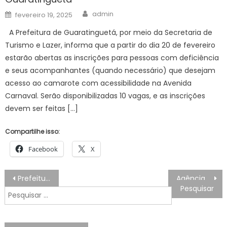
Author
Posted
admin
fevereiro 19, 2025
on
A Prefeitura de Guaratinguetá, por meio da Secretaria de
Turismo e Lazer, informa que a partir do dia 20 de fevereiro
estarão abertas as inscrições para pessoas com deficiência
e seus acompanhantes (quando necessário) que desejam
acesso ao camarote com acessibilidade na Avenida
Carnaval. Serão disponibilizadas 10 vagas, e as inscrições
devem ser feitas […]
Compartilhe isso:
Facebook
X
Navegação
Prefeitura lança edital para empresas que desejam se beneficiar da Lei do ISS Neutro – Prefeitura da Cidade do Rio de Janeiro
Agência Minas Gerais | Contas de água da Copanor vão ficar 7,68% mais baratas
de
Pesquisar
Post
por: