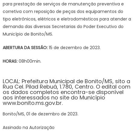
para prestação de serviços de manutenção preventiva e
DE
corretiva com reposição de peças dos equipamentos do
EMP
tipo eletrônicos, elétricos e eletrodomésticos para atender a
PAR
PRE
demanda das diversas Secretarias do Poder Executivo do
DE
Município de Bonito/MS.
SERV
DE
ABERTURA DA SESSÃO:
15 de dezembro de 2023.
MAN
PREV
HORAS:
08h00min.
E
CORR
LOCAL: Prefeitura Municipal de Bonito/MS, sito a
COM
Rua Cel. Pilad Rebuá, 1.780, Centro. O edital com
REP
os dados completos encontra-se disponível
DE
aos interessados no site do Município
www.bonito.ms.gov.br.
PEÇ
DOS
Bonito/MS, 01 de dezembro de 2023.
EQU
DO
Assinado na Autorização
TIPO