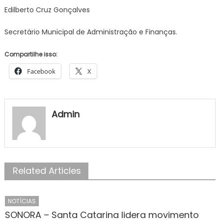
ELET
Edilberto Cruz Gonçalves
ELÉT
E
Secretário Municipal de Administração e Finanças.
ELET
PAR
Compartilhe isso:
ATEN
A
Facebook
X
DEM
DAS
DIVE
Admin
SECR
DO
POD
EXEC
DO
Related Articles
MUNI
DE
BONI
NOTÍCIAS
–
SONORA – Santa Catarina lidera movimento
Prefe