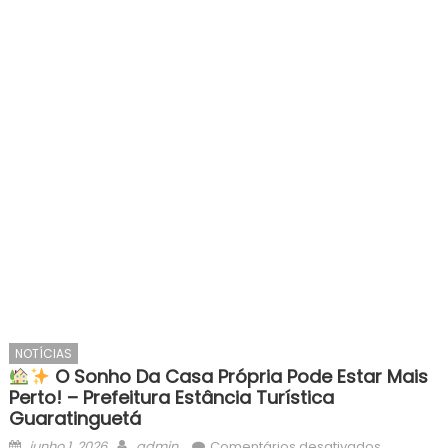
NOTÍCIAS
O Sonho Da Casa Própria Pode Estar Mais
Perto! – Prefeitura Estância Turística
Guaratinguetá
Posted
Author
em
junho 1, 2026
admin
Comentários desativados