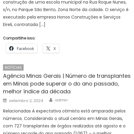
construção de uma escola municipal na Rua Roque Nunes,
s/n, no Parque São Bento, Zona Norte da cidade. O serviço é
executado pela empresa Honos Construções e Serviços
Eireli, contratada […]
Compartilhe isso:
Facebook
X
NOTÍCIAS
Agência Minas Gerais | Número de transplantes
em Minas pode superar o do ano passado,
melhor índice da década
Author
Posted
admin
setembro 2, 2024
on
Relacionadas A expectativa otimista está amparada pelos
números. Considerando o atual cenário em Minas Gerais,
com 727 transplantes de órgãos realizados até agosto e o
número recorde do ano passado (1.067) – o melhor