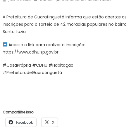
on
A Prefeitura de Guaratinguetá informa que estão abertas as
O
inscrições para o sorteio de 42 moradias populares no bairro
sonho
Santa Luzia.
da
casa
Acesse o link para realizar a inscrição:
própria
https://www.cdhu.sp.gov.br
pode
estar
#CasaPrópria #CDHU #Habitação
mais
#PrefeituradeGuaratinguetá
perto!
–
Prefeitura
Estância
Turística
Guarating
Compartilhe isso:
Facebook
X