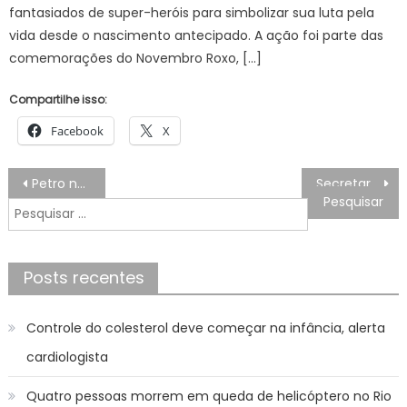
fantasiados de super-heróis para simbolizar sua luta pela
vida desde o nascimento antecipado. A ação foi parte das
comemorações do Novembro Roxo, […]
Compartilhe isso:
Facebook
X
Navegação
Petro não reconhece resultado eleitoral preliminar
Secretaria Municipal de Saúde leva vacinação contra a Influenza aos ambientes de trabalho em Bonito – Prefeitura Municipal de Bonito
de
Pesquisar
Post
por:
Posts recentes
Controle do colesterol deve começar na infância, alerta
cardiologista
Quatro pessoas morrem em queda de helicóptero no Rio