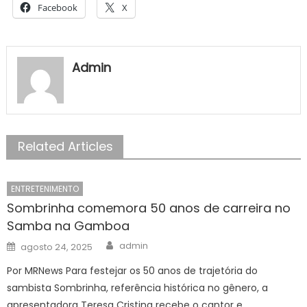
Facebook
X
Admin
Related Articles
ENTRETENIMENTO
Sombrinha comemora 50 anos de carreira no
Samba na Gamboa
Author
Posted
admin
agosto 24, 2025
on
Por MRNews Para festejar os 50 anos de trajetória do
sambista Sombrinha, referência histórica no gênero, a
apresentadora Teresa Cristina recebe o cantor e