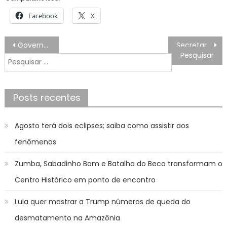
Facebook
X
Navegação
Governador Jorginho Mello participa da posse da nova presidência do TRE-SC
Secretaria da Educação promove vivências formativas com diretores e vice-diretores da rede municipal
de
Pesquisar
Post
por:
Posts recentes
Agosto terá dois eclipses; saiba como assistir aos
fenômenos
Zumba, Sabadinho Bom e Batalha do Beco transformam o
Centro Histórico em ponto de encontro
Lula quer mostrar a Trump números de queda do
desmatamento na Amazônia