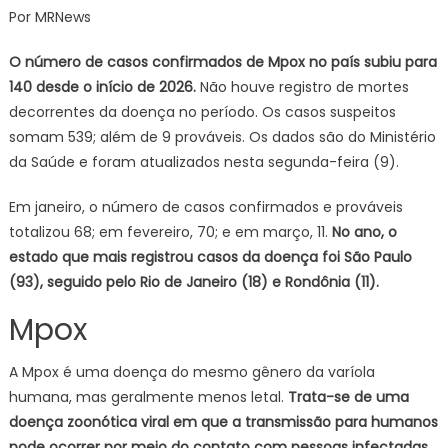
Por MRNews
para
140
O número de casos confirmados de Mpox no país subiu para
número
140 desde o início de 2026.
Não houve registro de mortes
de
decorrentes da doença no período. Os casos suspeitos
casos
somam 539; além de 9 prováveis. Os dados são do Ministério
confir
de
da Saúde e foram atualizados nesta segunda-feira (9).
Mpox
no
Em janeiro, o número de casos confirmados e prováveis
país,
totalizou 68; em fevereiro, 70; e em março, 11.
No ano, o
em
estado que mais registrou casos da doença foi São Paulo
2026
(93), seguido pelo Rio de Janeiro (18) e Rondônia (11).
Mpox
A Mpox é uma doença do mesmo gênero da varíola
humana, mas geralmente menos letal.
Trata-se de uma
doença zoonótica viral em que a transmissão para humanos
pode ocorrer por meio do contato com pessoas infectadas