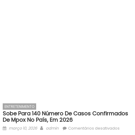
ENTRETENIMENTO
Sobe Para 140 Número De Casos Confirmados
De Mpox No País, Em 2026
Posted
Author
em
março 10, 2026
admin
Comentários desativados
on
Sobe