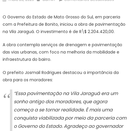
on
Vila
Jaraguá:
O Governo do Estado de Mato Grosso do Sul, em parceria
obras
com a Prefeitura de Bonito, iniciou a obra de pavimentação
de
na Vila Jaraguá. O investimento é de R\$ 2.204.420,00.
pavimen
começ
A obra contempla serviços de drenagem e pavimentação
a
das vias urbanas, com foco na melhoria da mobilidade e
transfor
infraestrutura do bairro.
o
bairro
O prefeito Josmail Rodrigues destacou a importância da
–
obra para os moradores:
Prefeitur
Municipa
“Essa pavimentação na Vila Jaraguá era um
de
Bonito
sonho antigo dos moradores, que agora
começa a se tornar realidade. É mais uma
conquista viabilizada por meio da parceria com
o Governo do Estado. Agradeço ao governador