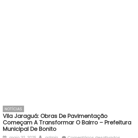
NOTÍCIAS
Vila Jaraguá: Obras De Pavimentação
Começam A Transformar O Bairro – Prefeitura
Municipal De Bonito
Posted
Author
em
maio 20, 2025
admin
Comentários desativados