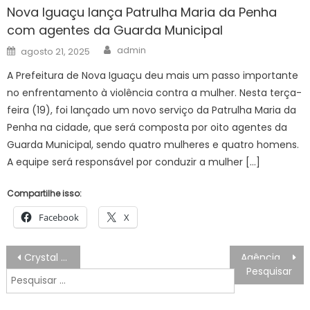
Nova Iguaçu lança Patrulha Maria da Penha
com agentes da Guarda Municipal
Author
Posted
admin
agosto 21, 2025
on
A Prefeitura de Nova Iguaçu deu mais um passo importante
no enfrentamento à violência contra a mulher. Nesta terça-
feira (19), foi lançado um novo serviço da Patrulha Maria da
Penha na cidade, que será composta por oito agentes da
Guarda Municipal, sendo quatro mulheres e quatro homens.
A equipe será responsável por conduzir a mulher […]
Compartilhe isso:
Facebook
X
Navegação
Crystal Palace x Wolverhampton ONDE ASSISTIR AO VIVO, PALPITES E ESCALAÇÕES Inglês, Premier League, HOJE (20/05)
Agência Minas Gerais | População de João Monlevade recebe programa Ouvidoria Móvel
de
Pesquisar
Post
por: