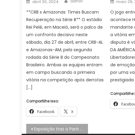
Posted
Posted
admin
abril 30, 2024
maio 29,
on
on
**CRB x Amazonas: Times Buscam
O jogo entr
Recuperação na Série B** O estádio
acontece Ho
Rei Pelé, em Maceió, será o palco de
mandante d
um confronto decisivo neste
a vitória e
sábado, dia 27 de abril, entre CRB-AL
disputa é v
e Amazonas-AM, pela segunda
DA AMÉRICA
rodada da Série B do Campeonato
Libertadore
Brasileiro. Ambas as equipes entram
de emoção,
em campo buscando a primeira
por uma va
vitória na competição após derrotas
prestigiada
[…]
Compartilhe 
Compartilhe isso:
Facebo
Facebook
X
Navegação
Exposição traz o Pará a partir do olhar do fotógrafo Luiz Braga