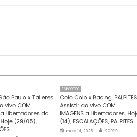
ESPORTES
São Paulo x Talleres
Colo Colo x Racing, PALPITES
ao vivo COM
Assistir ao vivo COM
a Libertadores da
IMAGENS a Libertadores, Hoj
 Hoje (29/05),
(14), ESCALAÇÕES, PALPITES
ÕES
Author
Posted
admin
maio 14, 2025
on
Author