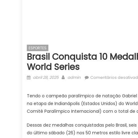
ESPORTES
Brasil Conquista 10 Meda
World Series
Posted
Author
abril 28, 2025
admin
Comentários desativa
on
Tendo o campeão paralímpico de natação Gabriel A
na etapa de Indianápolis (Estados Unidos) do World
Comitê Paralímpico Internacional) com o total de 
Dessas dez medalhas conquistadas pelo Brasil, seis 
do último sábado (26) nos 50 metros estilo livre cl