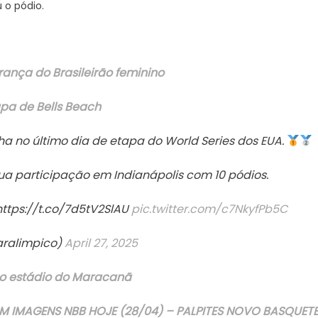
 o pódio.
do
World
Series
rança do Brasileirão feminino
apa de Bells Beach
a no último dia de etapa do World Series dos EUA.
ua participação em Indianápolis com 10 pódios.
 https://t.co/7d5tV2SlAU
pic.twitter.com/c7NkyfPb5C
aralimpico)
April 27, 2025
no estádio do Maracanã
COM IMAGENS NBB HOJE (28/04) – PALPITES NOVO BASQUET