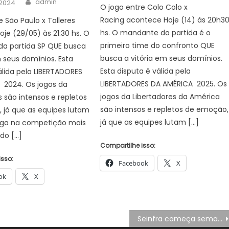
admin
 2024
O jogo entre Colo Colo x
Racing acontece Hoje (14) às 20h3
e São Paulo x Talleres
hs. O mandante da partida é o
je (29/05) às 21:30 hs. O
primeiro time do confronto QUE
a partida SP QUE busca
busca a vitória em seus domínios.
m seus domínios. Esta
Esta disputa é válida pela
álida pela LIBERTADORES
LIBERTADORES DA AMÉRICA 2025. Os
 2024. Os jogos da
jogos da Libertadores da América
s são intensos e repletos
são intensos e repletos de emoção,
 já que as equipes lutam
já que as equipes lutam […]
ga na competição mais
 do […]
Compartilhe isso:
isso:
Facebook
X
ok
X
Seinfra começa semana realizando serviços na rede de drenagem, de iluminação pública e Operação Tapa-Buraco