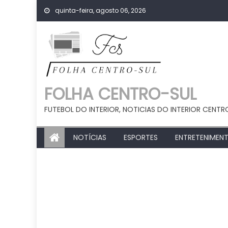
Skip
quinta-feira, agosto 06, 2026
to
content
FOLHA CENTRO-SUL
FUTEBOL DO INTERIOR, NOTICIAS DO INTERIOR CENTR
NOTÍCIAS
ESPORTES
ENTRETENIMEN