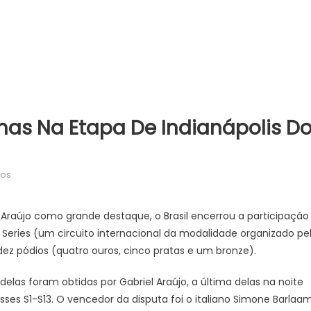
lhas Na Etapa De Indianápolis D
em
dos
Brasil
conquista
raújo como grande destaque, o Brasil encerrou a participação
10
 Series (um circuito internacional da modalidade organizado pe
medalhas
dez pódios (quatro ouros, cinco pratas e um bronze).
na
etapa
delas foram obtidas por Gabriel Araújo, a última delas na noite
de
asses S1-S13. O vencedor da disputa foi o italiano Simone Barlaam
Indianápolis