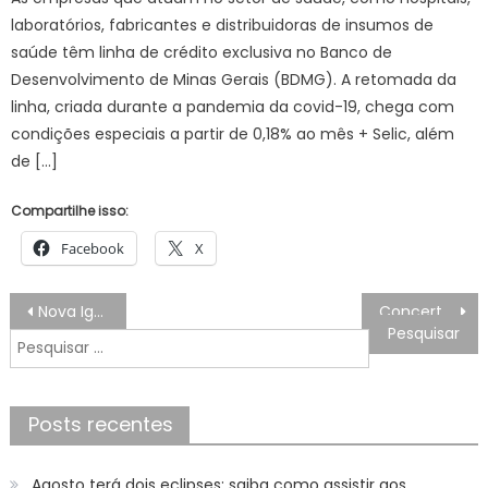
laboratórios, fabricantes e distribuidoras de insumos de
saúde têm linha de crédito exclusiva no Banco de
Desenvolvimento de Minas Gerais (BDMG). A retomada da
linha, criada durante a pandemia da covid-19, chega com
condições especiais a partir de 0,18% ao mês + Selic, além
de […]
Compartilhe isso:
Facebook
X
Navegação
Nova Iguaçu divulga lista de contemplados na segunda fase da pré-matrícula escolar
Concerto de Câmara leva música clássica ao Cine Santana
de
Pesquisar
Post
por:
Posts recentes
Agosto terá dois eclipses; saiba como assistir aos