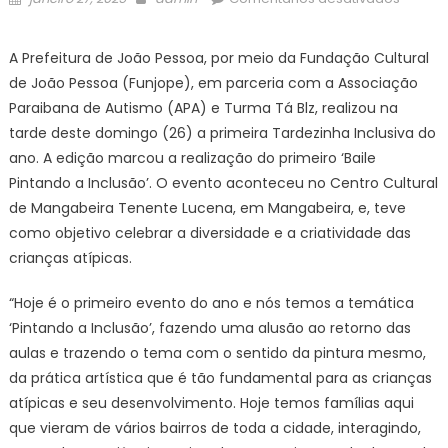
on
Primeir
Tardez
A Prefeitura de João Pessoa, por meio da Fundação Cultural
Inclusi
de João Pessoa (Funjope), em parceria com a Associação
do
Paraibana de Autismo (APA) e Turma Tá Blz, realizou na
ano
tarde deste domingo (26) a primeira Tardezinha Inclusiva do
celebr
ano. A edição marcou a realização do primeiro ‘Baile
a
divers
Pintando a Inclusão’. O evento aconteceu no Centro Cultural
e
de Mangabeira Tenente Lucena, em Mangabeira, e, teve
criativ
como objetivo celebrar a diversidade e a criatividade das
das
crianças atípicas.
crianç
atípica
“Hoje é o primeiro evento do ano e nós temos a temática
‘Pintando a Inclusão’, fazendo uma alusão ao retorno das
aulas e trazendo o tema com o sentido da pintura mesmo,
da prática artística que é tão fundamental para as crianças
atípicas e seu desenvolvimento. Hoje temos famílias aqui
que vieram de vários bairros de toda a cidade, interagindo,