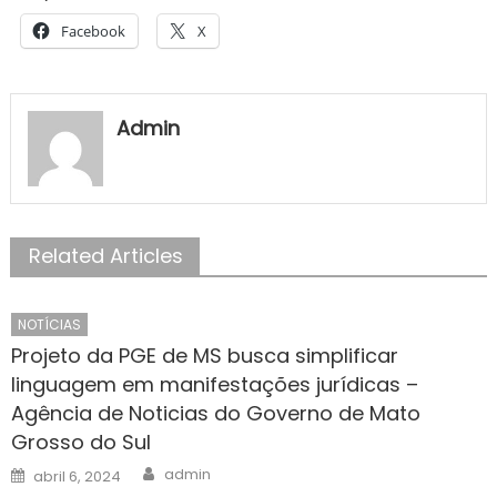
Facebook
X
Admin
Related Articles
NOTÍCIAS
Projeto da PGE de MS busca simplificar
linguagem em manifestações jurídicas –
Agência de Noticias do Governo de Mato
Grosso do Sul
Author
Posted
admin
abril 6, 2024
on