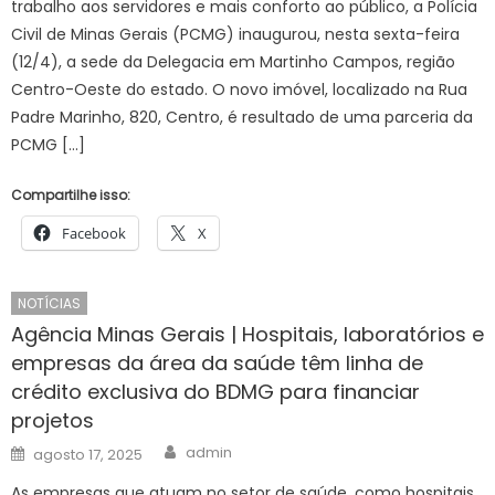
trabalho aos servidores e mais conforto ao público, a Polícia
Civil de Minas Gerais (PCMG) inaugurou, nesta sexta-feira
(12/4), a sede da Delegacia em Martinho Campos, região
Centro-Oeste do estado. O novo imóvel, localizado na Rua
Padre Marinho, 820, Centro, é resultado de uma parceria da
PCMG […]
Compartilhe isso:
Facebook
X
NOTÍCIAS
Agência Minas Gerais | Hospitais, laboratórios e
empresas da área da saúde têm linha de
crédito exclusiva do BDMG para financiar
projetos
Author
Posted
admin
agosto 17, 2025
on
As empresas que atuam no setor de saúde, como hospitais,