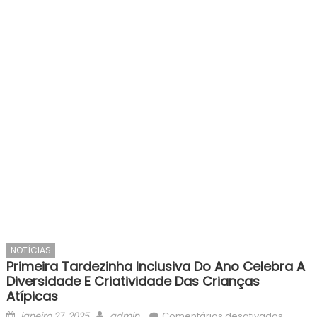
NOTÍCIAS
Primeira Tardezinha Inclusiva Do Ano Celebra A
Diversidade E Criatividade Das Crianças
Atípicas
Posted
Author
em
janeiro 27, 2025
admin
Comentários desativados