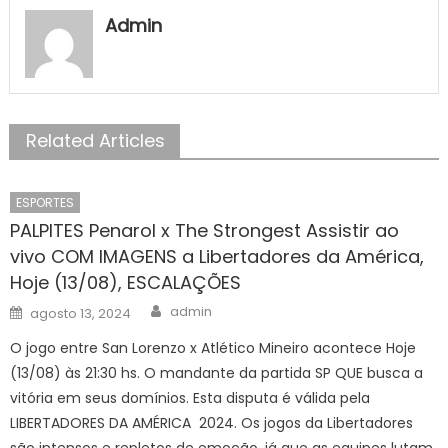
Admin
Related Articles
ESPORTES
PALPITES Penarol x The Strongest Assistir ao
vivo COM IMAGENS a Libertadores da América,
Hoje (13/08), ESCALAÇÕES
Author
Posted
admin
agosto 13, 2024
on
O jogo entre San Lorenzo x Atlético Mineiro acontece Hoje
(13/08) às 21:30 hs. O mandante da partida SP QUE busca a
vitória em seus domínios. Esta disputa é válida pela
LIBERTADORES DA AMÉRICA 2024. Os jogos da Libertadores
são intensos e repletos de emoção, já que as equipes lutam