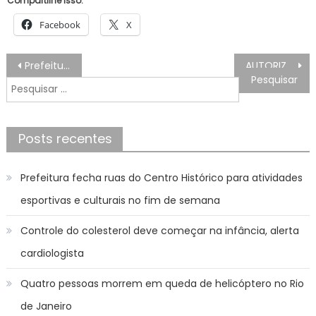
Compartilhe isso:
Facebook
X
Navegação
Prefeitura, Governo de São Paulo e CDHU Realizam de 187 Titulos de Regularização de Imóveis no Santa Luzia
AUTORIZAÇÃO DE INEXIGIBILIDADE DE LICITAÇÃO Nº 43/2024 – Prefeitura Municipal de Bonito
de
Pesquisar
Post
por:
Posts recentes
Prefeitura fecha ruas do Centro Histórico para atividades
esportivas e culturais no fim de semana
Controle do colesterol deve começar na infância, alerta
cardiologista
Quatro pessoas morrem em queda de helicóptero no Rio
de Janeiro