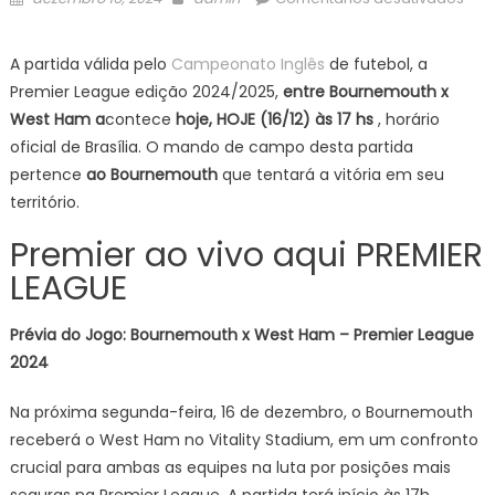
on
Bou
x
A partida válida pelo
Campeonato Inglês
de futebol, a
Wes
Premier League edição 2024/2025,
entre Bournemouth x
Ha
West Ham
a
contece
hoje, HOJE (16/12) às 17 hs
, horário
OND
oficial de Brasília. O mando de campo desta partida
ASSI
pertence
ao Bournemouth
que tentará a vitória em seu
AO
VIVO
território.
PALP
Premier ao vivo aqui PREMIER
E
LEAGUE
ESC
Ingl
Pre
Prévia do Jogo: Bournemouth x West Ham – Premier League
Lea
2024
HOJ
(16/
Na próxima segunda-feira, 16 de dezembro, o Bournemouth
receberá o West Ham no Vitality Stadium, em um confronto
crucial para ambas as equipes na luta por posições mais