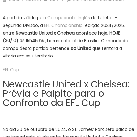
on
Newca
Unite
A partida válida pelo
Campeonato Inglês
de futebol –
x
Segunda Divisão, a
EFL Championship
edição 2024/2025,
Chels
entre Newcastle United x Chelsea a
contece
hoje, HOJE
ONDE
(30/10) às 15h45
hs
, horário oficial de Brasília. O mando de
ASSIST
campo desta partida pertence
ao United
que tentará a
AO
VIVO,
vitória em seu território.
PALPI
E
EFL Cup
ESCA
Newcastle United x Chelsea:
Inglês
Prévia e Palpite para o
EFL
Champ
Confronto da EFL Cup
HOJE
(30/10
No dia 30 de outubro de 2024, o St. James’ Park será palco de