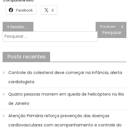
Compartilhe isso:
Facebook
X
Navegação
Sessão da Tarde exibe Hoje Terça (29/10) na Globo – A Guerra dos Sexos
Equipes do programa “HumanizAção” acolhem 13 pessoas em situação de rua na segunda-feira (28) – Agência de Notícias
de
Pesquisar
Post
por:
Posts recentes
Controle do colesterol deve começar na infância, alerta
cardiologista
Quatro pessoas morrem em queda de helicóptero no Rio
de Janeiro
Atenção Primária reforça prevenção das doenças
cardiovasculares com acompanhamento e controle do