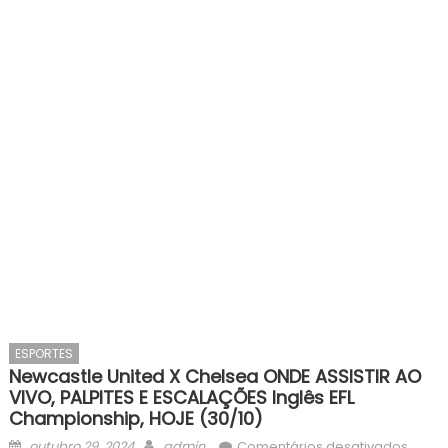
ESPORTES
Newcastle United X Chelsea ONDE ASSISTIR AO
VIVO, PALPITES E ESCALAÇÕES Inglês EFL
Championship, HOJE (30/10)
Posted
Author
em
outubro 29, 2024
admin
Comentários desativados