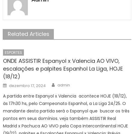
Related Articles
ESPORTES
ONDE ASSISTIR Espanyol x Valencia AO VIVO,
escalações e palpites Espanhol La Liga, HOJE
(18/12)
Author
Posted
admin
dezembro 17, 2024
on
A partida entre Espanyol x Valencia acontece HOJE (18/12),
às 17h30 hs, pelo Campeonato Espanhol, a La Liga 24/25. O
mandante desta partida será o Espanyol que buscar os três
pontos em seus domínios. veja também ASSISTIR Real
Madrid x Pachuca AO VIVO pela Copa Intercontinental HOJE
(19/12), palpites e Escalações Espanyol x Valencia: Prévia,