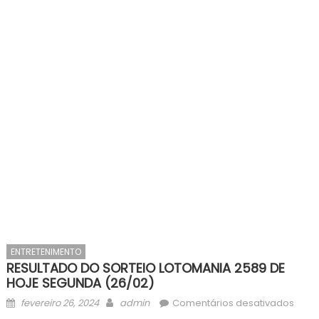
ENTRETENIMENTO
RESULTADO DO SORTEIO LOTOMANIA 2589 DE
HOJE SEGUNDA (26/02)
Posted
Author
em
fevereiro 26, 2024
admin
Comentários desativados
on
RESU