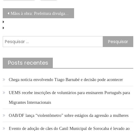
Navegação
Mãos à obra: Prefeitura divulga oportunidades de trabalho na construção civil, inclusive para pessoas com deficiência – Prefeitura da Cidade do Rio de Janeiro
de
Post
Pesquisar
por:
Posts recentes
Chega notícia envolvendo Tiago Barnabé e decisão pode acontecer
UEMS recebe inscrições de voluntários para ensinarem Português para
Migrantes Internacionais
OAB/DF lança “violentômetro” sobre estágios da agressão a mulheres
Evento de adoção de cães do Canil Municipal de Sorocaba é levado ao