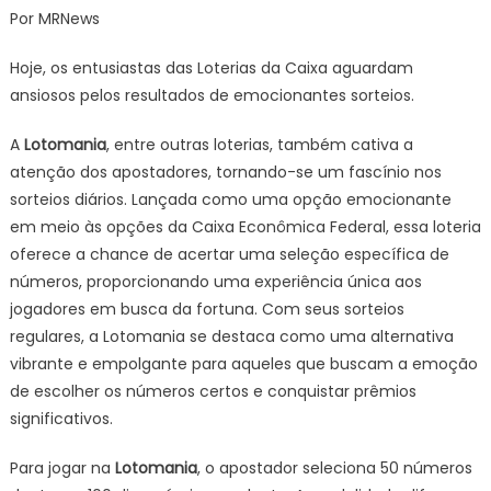
Por MRNews
DO
SORT
Hoje, os entusiastas das Loterias da Caixa aguardam
LOTO
ansiosos pelos resultados de emocionantes sorteios.
2589
DE
A
Lotomania
, entre outras loterias, também cativa a
HOJE
atenção dos apostadores, tornando-se um fascínio nos
SEGU
sorteios diários. Lançada como uma opção emocionante
(26/0
em meio às opções da Caixa Econômica Federal, essa loteria
oferece a chance de acertar uma seleção específica de
números, proporcionando uma experiência única aos
jogadores em busca da fortuna. Com seus sorteios
regulares, a Lotomania se destaca como uma alternativa
vibrante e empolgante para aqueles que buscam a emoção
de escolher os números certos e conquistar prêmios
significativos.
Para jogar na
Lotomania
, o apostador seleciona 50 números