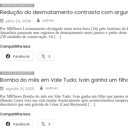
ENTRETENIMENTO
Redução do desmatamento contrasta com argum
Author
Posted
admin
julho 24, 2026
on
Por MRNews Levantamento divulgado nesta sexta-feira (24) pelo Instituto d
Amazônia passaram sem registros de desmatamento entre janeiro e junho deste an
258 unidades de conservação. Os […]
Compartilhe isso:
Facebook
X
ENTRETENIMENTO
Bomba do mês em Vale Tudo; Ivan ganha um filho
Author
Posted
admin
agosto 31, 2025
on
Por MRNews Bomba do mês em Vale Tudo: Ivan ganha um filho que jamais imag
(Renato Góes) verá sua vida mudar drasticamente após acontecimentos inespe
descobrirá que está grávida de César (Cauã Reymond) […]
Compartilhe isso:
Facebook
X