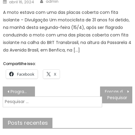
Posted
admin
abril 16, 2024
on
A moto estava com uma das placas coberta com fita
isolante – Divulgação Um motociclista de 31 anos foi detido,
na manhã desta segunda-feira (15/4), após ser flagrado
conduzindo a moto com uma das placas coberta com fita
isolante na calha do BRT Transbrasil, na altura da Passarela 4
da Avenida Brasil, em Benfica, na […]
Compartilhe isso:
Facebook
X
Navegação
Programa ‘Você Prefeito’ realiza últimas Audiências Públicas na segunda e quinta-feira
Forças de segurança impedem outro veículo escolar clandestino
de
Pesquisar
Post
por:
Posts recentes