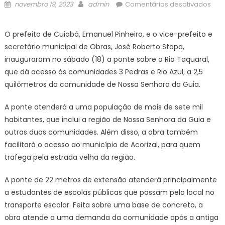
Posted
Author
em
novembro 19, 2023
admin
Comentários desativados
on
Pref
de
O prefeito de Cuiabá, Emanuel Pinheiro, e o vice-prefeito e
Cui
secretário municipal de Obras, José Roberto Stopa,
|
inauguraram no sábado (18) a ponte sobre o Rio Taquaral,
Ges
que dá acesso às comunidades 3 Pedras e Rio Azul, a 2,5
Ema
quilômetros da comunidade de Nossa Senhora da Guia.
Pinh
ent
A ponte atenderá a uma população de mais de sete mil
pon
na
habitantes, que inclui a região de Nossa Senhora da Guia e
regi
outras duas comunidades. Além disso, a obra também
da
facilitará o acesso ao município de Acorizal, para quem
Gui
trafega pela estrada velha da região.
que
ate
A ponte de 22 metros de extensão atenderá principalmente
mai
a estudantes de escolas públicas que passam pelo local no
de
transporte escolar. Feita sobre uma base de concreto, a
7
obra atende a uma demanda da comunidade após a antiga
mil